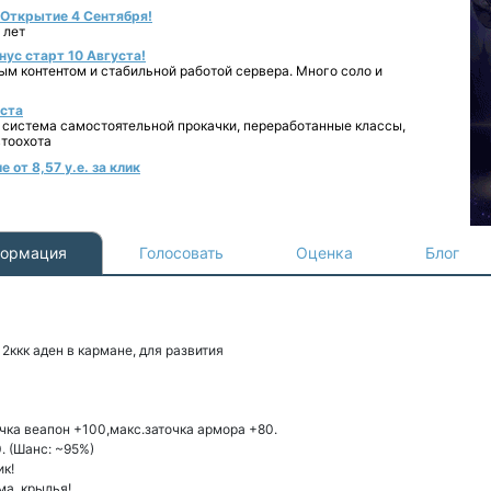
- Открытие 4 Сентября!
 лет
нус старт 10 Августа!
ным контентом и стабильной работой сервера. Много соло и
уста
 система самостоятельной прокачки, переработанные классы,
втоохота
 от 8,57 у.е. за клик
ормация
Голосовать
Оценка
Блог
 2ккк аден в кармане, для развития
очка веапон +100,макс.заточка армора +80.
0. (Шанс: ~95%)
ик!
ма, крылья!