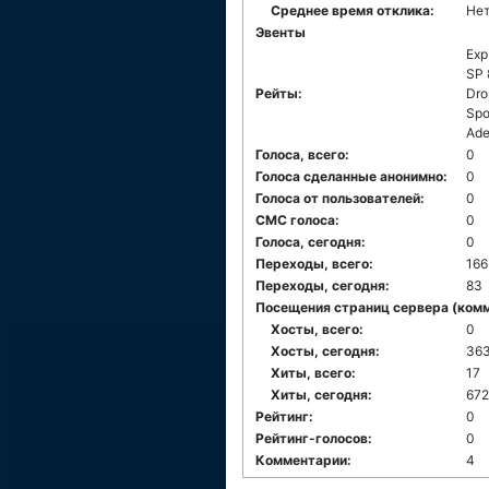
Среднее время отклика:
Нет
Эвенты
Exp
SP 
Рейты:
Dro
Spo
Ade
Голоса, всего:
0
Голоса сделанные анонимно:
0
Голоса от пользователей:
0
СМС голоса:
0
Голоса, сегодня:
0
Переходы, всего:
166
Переходы, сегодня:
83
Посещения страниц сервера (комме
Хосты, всего:
0
Хосты, сегодня:
36
Хиты, всего:
17
Хиты, сегодня:
672
Рейтинг:
0
Рейтинг-голосов:
0
Комментарии:
4