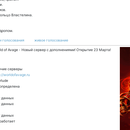
и.
мов.
кольцо Властелина.
 дропом.
и голосования
живое голосование
ld of Avage - Новый сервер с дополнениями! Открытие 23 Марта!
чие серверы
p://worldofavage.ru
erlude
определена
 данных
 данных
 данных
работает