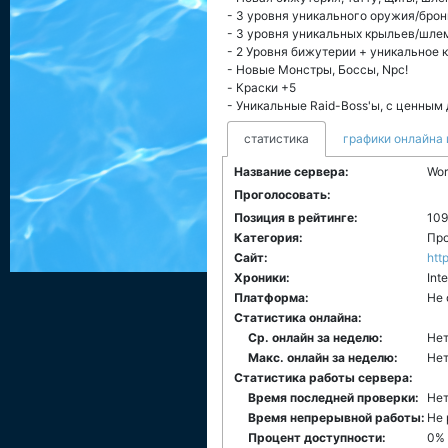
- 3 уровня уникального оружия/брон
- 3 уровня уникальных крыльев/шле
- 2 Уровня бижутерии + уникальное 
- Новые Монстры, Боссы, Npc!
- Краски +5
- Уникальные Raid-Boss'ы, с ценным
статистика
графики онлайна 
Название сервера:
Wor
Проголосовать:
Позиция в рейтинге:
109
Категория:
Про
Сайт:
htt
Хроники:
Int
Платформа:
Не 
Статистика онлайна:
Ср. онлайн за неделю:
Нет
Макс. онлайн за неделю:
Нет
Статистика работы сервера:
Время последней проверки:
Нет
Время непрерывной работы:
Не 
Процент доступности:
0%