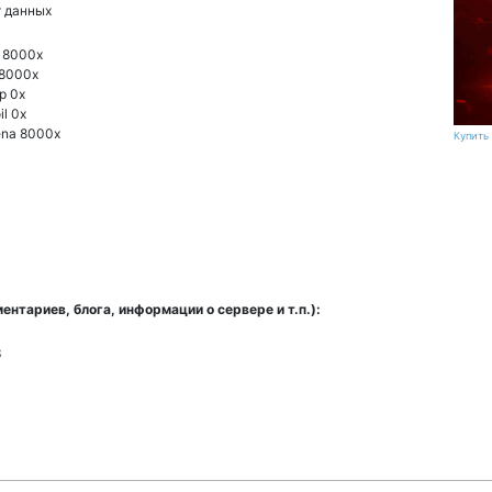
 данных
 8000x
8000x
p 0x
il 0x
na 8000x
Купить 
нтариев, блога, информации о сервере и т.п.):
3