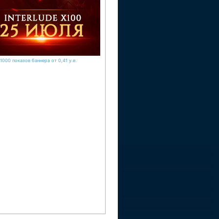
1000 показов баннера от 0,41 у.е.