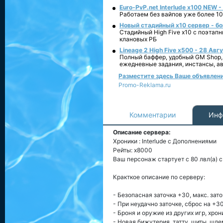
Euro-PvP.net Interlude х100 NEW 
Работаем без вайпов уже более 10
Новый стадийный х10 сервер - бо
Стадийный High Five x10 с поэтап
клановых РБ
Lineage 2 High Five x500 - 28 Авг
Полный баффер, удобный GM Shop,
ежедневные задания, инстансы, а
Разместите здесь Ваше объявление
Promo-Reklama.ru
Комментарии
Инф
Описание сервера:
Хроники : Interlude с Дополнениями
Рейты: х8000
Ваш персонаж стартует с 80 лвл(а) с
Кракткое описание по серверу:
- Безопасная заточка +30, макс. зат
- При неудачно заточке, сброс на +3
- Броня и оружие из других игр, хрон
- Новая бижутерия, татту, щиты, шле