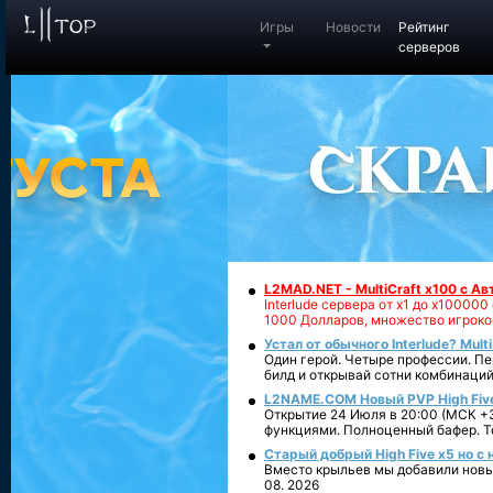
Игры
Новости
Рейтинг
серверов
L2MAD.NET - MultiCraft x100 с А
Interlude сервера от х1 до х1000
1000 Долларов, множество игроко
Устал от обычного Interlude? Mult
Один герой. Четыре профессии. Пе
билд и открывай сотни комбинаций
L2NAME.COM Новый PVP High Fiv
Открытие 24 Июля в 20:00 (МСК +3
функциями. Полноценный бафер. То
Старый добрый High Five x5 но с
Вместо крыльев мы добавили новый
08. 2026