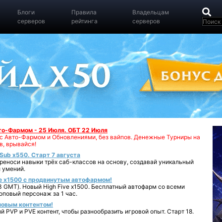
Блоги
Правила
Владельцам
серверов
рейтинга
серверов
вто-Фармом - 25 Июля. ОБТ 22 Июля
00 с Авто-Фармом и Обновлениями, без вайпов. Денежные Турниры на
в, врывайся!
iSub x550. Старт 7 августа
реноси навыки трёх саб-классов на основу, создавай уникальный
 умений.
e x1500 с продвинутым автофармом!
 GMT). Новый High Five x1500. Бесплатный автофарм со всеми
повый персонаж за 1 час.
 новым контентом!
 PVP и PVE контент, чтобы разнообразить игровой опыт. Старт 18.