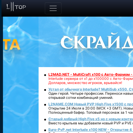
L2MAD.NET - MultiCraft x100 с Авто-Фармом 
Interlude сервера от х1 до х100000 с Авто-Фа
Долларов, множество игроков, врывайся!
Устал от обычного Interlude? MultiSub x550. С
Один герой. Четыре профессии. Переноси навык
открывай сотни комбинаций умений.
L2NAME.COM Новый PVP High Five x1500 с п
Открытие 24 Июля в 20:00 (МСК +3 GMT). Новый
Полноценный бафер. Топовый персонаж за 1 ча
Старый добрый High Five x5 но с новым конте
Вместо крыльев мы добавили новый PVP и PVE ко
Euro-PvP.net Interlude х100 NEW - Открытие 4