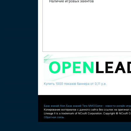
Наличие игровых эвентов
Купить 1000 показов баннера от 0,11 у.е.
База знаний Aion
База знаний Tera
MMOGame - новости онлайн игр
Копирование материалов с данного сайта без ссылок на оригинал 
Lineage II is a trademark of NCsoft Corporation. Copyright © NCsoft Co
Обратная связь