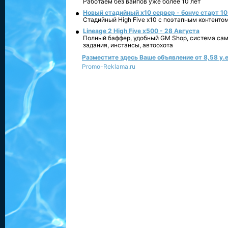
Работаем без вайпов уже более 10 лет
Новый стадийный х10 сервер - бонус старт 10
Стадийный High Five x10 с поэтапным контенто
Lineage 2 High Five x500 - 28 Августа
Полный баффер, удобный GM Shop, система сам
задания, инстансы, автоохота
Разместите здесь Ваше объявление от 8,58 у.е
Promo-Reklama.ru