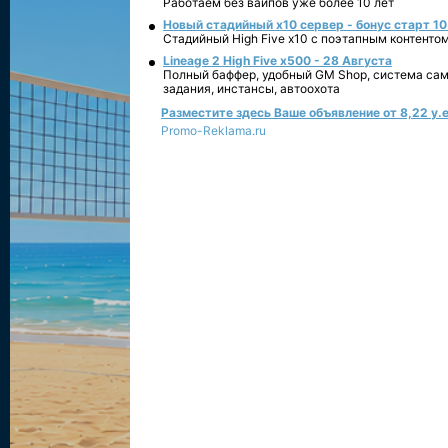
Работаем без вайпов уже более 10 лет
Новый стадийный х10 сервер - бонус старт 10
Стадийный High Five x10 с поэтапным контенто
Lineage 2 High Five x500 - 28 Августа
Полный баффер, удобный GM Shop, система сам
задания, инстансы, автоохота
Разместите здесь Ваше объявление от 8,22 у.е
Promo-Reklama.ru