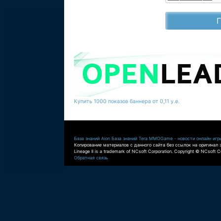
Купить 1000 показов баннера от 0,11 у.е.
База знаний Aion
База знаний Tera
MMOGame - новости онлайн игр
Копирование материалов с данного сайта без ссылок на оригинал 
Lineage II is a trademark of NCsoft Corporation. Copyright © NCsoft Co
Обратная связь