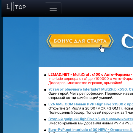
L2MAD.NET - MultiCraft x100 с Авто-Фармом 
Interlude сервера от х1 до х100000 с Авто-Фа
Долларов, множество игроков, врывайся!
Устал от обычного Interlude? MultiSub x550. С
Один герой. Четыре профессии. Переноси навык
открывай сотни комбинаций умений.
L2NAME.COM Новый PVP High Five x1500 с п
Открытие 24 Июля в 20:00 (МСК +3 GMT). Новый
Полноценный бафер. Топовый персонаж за 1 ча
Старый добрый High Five x5 но с новым конте
Вместо крыльев мы добавили новый PVP и PVE ко
Euro-PvP.net Interlude х100 NEW - Открытие 4