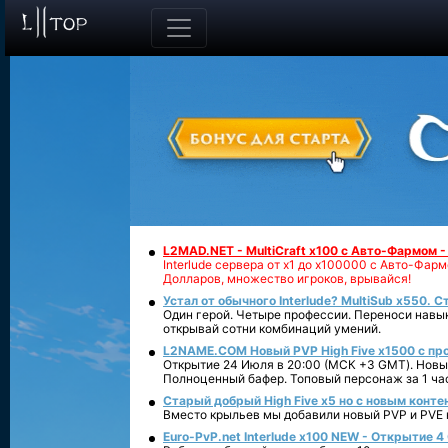
L2MAD.NET - MultiCraft x100 с Авто-Фармом 
Interlude сервера от х1 до х100000 с Авто-Фа
Долларов, множество игроков, врывайся!
Устал от обычного Interlude? MultiSub x550. С
Один герой. Четыре профессии. Переноси навык
открывай сотни комбинаций умений.
L2NAME.COM Новый PVP High Five x1500 с п
Открытие 24 Июля в 20:00 (МСК +3 GMT). Новый
Полноценный бафер. Топовый персонаж за 1 ча
Старый добрый High Five x5 но с новым конте
Вместо крыльев мы добавили новый PVP и PVE ко
Euro-PvP.net Interlude х100 NEW - Открытие 4