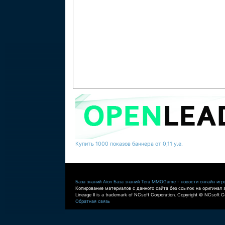
Купить 1000 показов баннера от 0,11 у.е.
База знаний Aion
База знаний Tera
MMOGame - новости онлайн игр
Копирование материалов с данного сайта без ссылок на оригинал 
Lineage II is a trademark of NCsoft Corporation. Copyright © NCsoft Co
Обратная связь