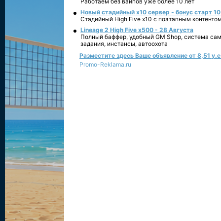
Работаем без вайпов уже более 10 лет
Новый стадийный х10 сервер - бонус старт 10
Стадийный High Five x10 с поэтапным контенто
Lineage 2 High Five x500 - 28 Августа
Полный баффер, удобный GM Shop, система сам
задания, инстансы, автоохота
Разместите здесь Ваше объявление от 8,51 у.е.
Promo-Reklama.ru