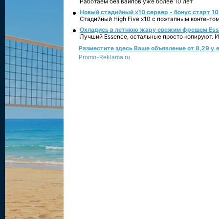
Работаем без вайпов уже более 10 лет
Новый стадийный х10 сервер - бонус старт 10
Стадийный High Five x10 с поэтапным контенто
Охладись в летнюю жару свежим фрешем Essen
Лучший Essence, остальные просто копируют. 
Разместите здесь Ваше объявление от 8,29 у.е
Promo-Reklama.ru