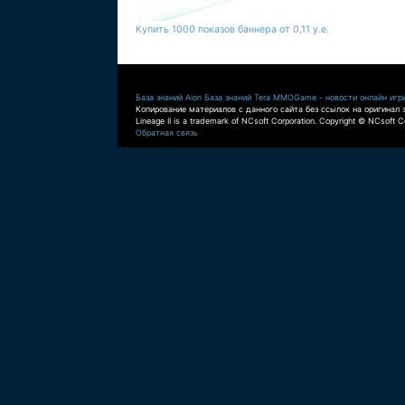
Купить 1000 показов баннера от 0,11 у.е.
База знаний Aion
База знаний Tera
MMOGame - новости онлайн игр
Копирование материалов с данного сайта без ссылок на оригинал 
Lineage II is a trademark of NCsoft Corporation. Copyright © NCsoft Co
Обратная связь