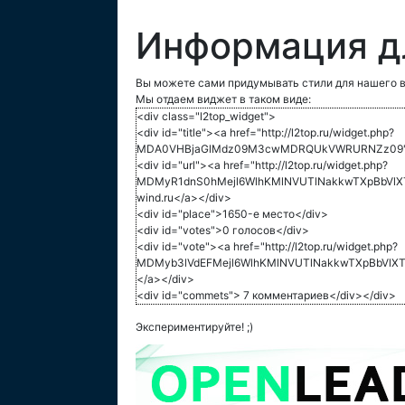
Информация д
Вы можете сами придумывать стили для нашего в
Мы отдаем виджет в таком виде:
<div class="l2top_widget">
<div id="title"><a href="http://l2top.ru/widget.php?
MDA0VHBjaGlMdz09M3cwMDRQUkVWRURNZz09">L
<div id="url"><a href="http://l2top.ru/widget.php?
MDMyR1dnS0hMejl6WlhKMlNVUTlNakkwTXpBbVlX
wind.ru</a></div>
<div id="place">1650-е место</div>
<div id="votes">0 голосов</div>
<div id="vote"><a href="http://l2top.ru/widget.php?
MDMyb3lVdEFMejl6WlhKMlNVUTlNakkwTXpBbVlXT
</a></div>
<div id="commets"> 7 комментариев</div></div>
Экспериментируйте! ;)