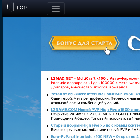
L2MAD.NET - MultiCraft x100 с Авто-Фармом 
Interlude сервера от х1 до х100000 с Авто-Фа
Долларов, множество игроков, врывайся!
Устал от обычного Interlude? MultiSub x550. С
Один герой. Четыре профессии. Переноси навык
открывай сотни комбинаций умений.
L2NAME.COM Новый PVP High Five x1500 с п
Открытие 24 Июля в 20:00 (МСК +3 GMT). Новый
Полноценный бафер. Топовый персонаж за 1 ча
Старый добрый High Five x5 но с новым конте
Вместо крыльев мы добавили новый PVP и PVE ко
Euro-PvP.net Interlude х100 NEW - Открытие 4