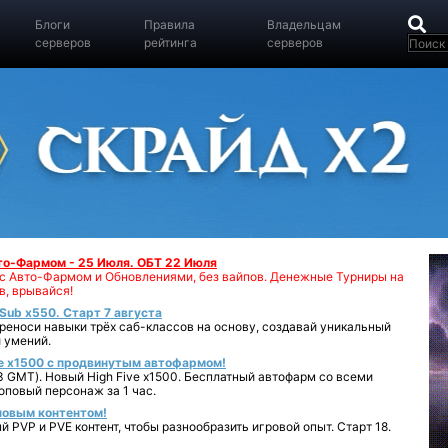
Блоги
Правила
Владельцам
серверов
рейтинга
серверов
вто-Фармом - 25 Июля. ОБТ 22 Июля
00 с Авто-Фармом и Обновлениями, без вайпов. Денежные Турниры на
в, врывайся!
iSub x550. Старт 7 августа
реноси навыки трёх саб-классов на основу, создавай уникальный
 умений.
e x1500 с продвинутым автофармом!
 GMT). Новый High Five x1500. Бесплатный автофарм со всеми
повый персонаж за 1 час.
 новым контентом!
 PVP и PVE контент, чтобы разнообразить игровой опыт. Старт 18.