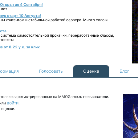
- Открытие 4 Сентября!
 лет
нус старт 10 Августа!
ным контентом и стабильной работой сервера. Много соло и
уста
 система самостоятельной прокачки, переработанные классы,
втоохота
 от 8,22 у.е. за клик
ормация
Голосовать
Оценка
Блог
т только зарегистрированные на MMOGame.ru пользователи.
войти
или
.
 оценки.