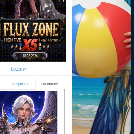
Виджет
zergut88.ru
Комплекс