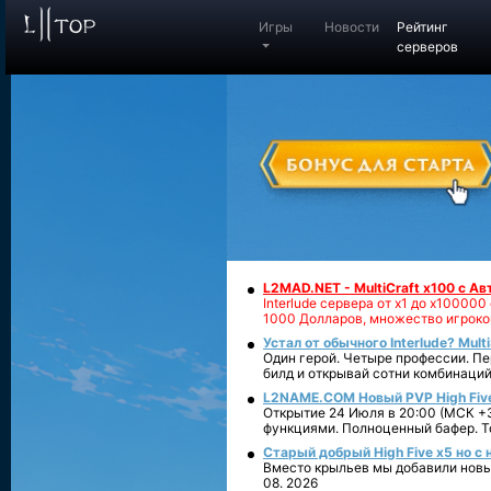
Игры
Новости
Рейтинг
серверов
L2MAD.NET - MultiCraft x100 с А
Interlude сервера от х1 до х1000
1000 Долларов, множество игроко
Устал от обычного Interlude? Mult
Один герой. Четыре профессии. Пе
билд и открывай сотни комбинаций
L2NAME.COM Новый PVP High Fiv
Открытие 24 Июля в 20:00 (МСК +3
функциями. Полноценный бафер. То
Старый добрый High Five x5 но с
Вместо крыльев мы добавили новый
08. 2026