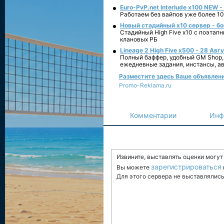
Euro-PvP.net Interlude х100 NEW 
Работаем без вайпов уже более 10
Новый стадийный х10 сервер - бо
Стадийный High Five x10 с поэтап
клановых РБ
Lineage 2 High Five x500 - 28 Авг
Полный баффер, удобный GM Shop,
ежедневные задания, инстансы, а
Разместите здесь Ваше объявление
Promo-Reklama.ru
Комментарии
Инф
Извините, выставлять оценки могу
зарегистрироваться
Вы можете
Для этого сервера не выставлялись