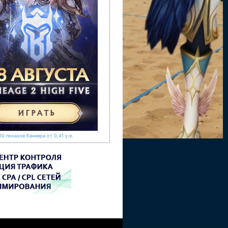
0 показов баннера от 0,41 у.е.