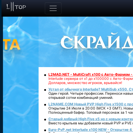
L2MAD.NET - MultiCraft x100 с Авто-Фармом 
Interlude сервера от х1 до х100000 с Авто-Фа
Долларов, множество игроков, врывайся!
Устал от обычного Interlude? MultiSub x550. С
Один герой. Четыре профессии. Переноси навык
открывай сотни комбинаций умений.
L2NAME.COM Новый PVP High Five x1500 с п
Открытие 24 Июля в 20:00 (МСК +3 GMT). Новый
Полноценный бафер. Топовый персонаж за 1 ча
Старый добрый High Five x5 но с новым конте
Вместо крыльев мы добавили новый PVP и PVE ко
Euro-PvP.net Interlude х100 NEW - Открытие 4