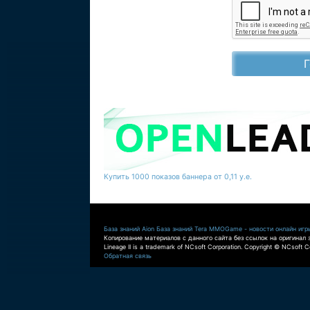
Купить 1000 показов баннера от 0,11 у.е.
База знаний Aion
База знаний Tera
MMOGame - новости онлайн игр
Копирование материалов с данного сайта без ссылок на оригинал 
Lineage II is a trademark of NCsoft Corporation. Copyright © NCsoft Co
Обратная связь