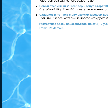
Работаем без вайпов уже более 10 лет
Новый стадийный х10 сервер - бонус старт 10
Стадийный High Five x10 с поэтапным контенто
Охладись в летнюю жару свежим фрешем Essen
Лучший Essence, остальные просто копируют. 
Разместите здесь Ваше объявление от 8,19 у.е.
Promo-Reklama.ru