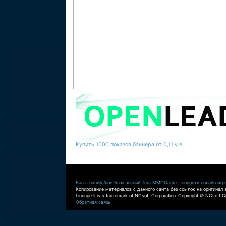
Купить 1000 показов баннера от 0,11 у.е.
База знаний Aion
База знаний Tera
MMOGame - новости онлайн игр
Копирование материалов с данного сайта без ссылок на оригинал 
Lineage II is a trademark of NCsoft Corporation. Copyright © NCsoft Co
Обратная связь