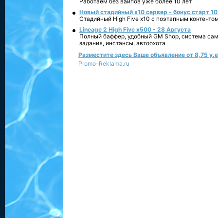
Работаем без вайпов уже более 10 лет
Новый стадийный х10 сервер - бонус старт 10
Стадийный High Five x10 с поэтапным контенто
Lineage 2 High Five x500 - 28 Августа
Полный баффер, удобный GM Shop, система сам
задания, инстансы, автоохота
Разместите здесь Ваше объявление от 8,75 у.е.
Promo-Reklama.ru