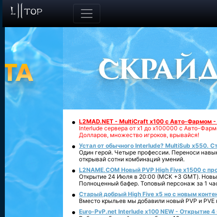
L2MAD.NET - MultiCraft x100 с Авто-Фармом 
Interlude сервера от х1 до х100000 с Авто-Фа
Долларов, множество игроков, врывайся!
Устал от обычного Interlude? MultiSub x550. С
Один герой. Четыре профессии. Переноси навык
открывай сотни комбинаций умений.
L2NAME.COM Новый PVP High Five x1500 с п
Открытие 24 Июля в 20:00 (МСК +3 GMT). Новый
Полноценный бафер. Топовый персонаж за 1 ча
Старый добрый High Five x5 но с новым конте
Вместо крыльев мы добавили новый PVP и PVE ко
Euro-PvP.net Interlude х100 NEW - Открытие 4