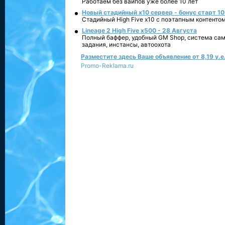
Работаем без вайпов уже более 10 лет
Новый стадийный х10 сервер - бонус старт 10
Стадийный High Five x10 с поэтапным контенто
Lineage 2 High Five x500 - 28 Августа
Полный баффер, удобный GM Shop, система сам
задания, инстансы, автоохота
Разместите здесь Ваше объявление от 8,19 у.е.
Promo-Reklama.ru