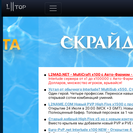
L2MAD.NET - MultiCraft x100 с Авто-Фармом 
Interlude сервера от х1 до х100000 с Авто-Фа
Долларов, множество игроков, врывайся!
Устал от обычного Interlude? MultiSub x550. С
Один герой. Четыре профессии. Переноси навык
открывай сотни комбинаций умений.
L2NAME.COM Новый PVP High Five x1500 с п
Открытие 24 Июля в 20:00 (МСК +3 GMT). Новый
Полноценный бафер. Топовый персонаж за 1 ча
Старый добрый High Five x5 но с новым конте
Вместо крыльев мы добавили новый PVP и PVE ко
Euro-PvP.net Interlude х100 NEW - Открытие 4