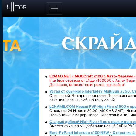
L2MAD.NET - MultiCraft x100 с Авто-Фармом 
Interlude сервера от х1 до х100000 с Авто-Фа
Долларов, множество игроков, врывайся!
Устал от обычного Interlude? MultiSub x550. С
Один герой. Четыре профессии. Переноси навык
открывай сотни комбинаций умений.
L2NAME.COM Новый PVP High Five x1500 с п
Открытие 24 Июля в 20:00 (МСК +3 GMT). Новый
Полноценный бафер. Топовый персонаж за 1 ча
Старый добрый High Five x5 но с новым конте
Вместо крыльев мы добавили новый PVP и PVE ко
Euro-PvP.net Interlude х100 NEW - Открытие 4