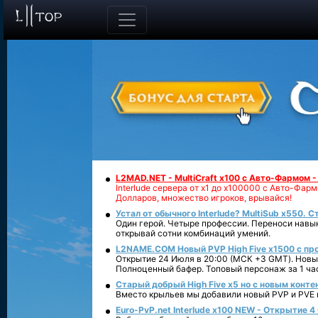
L2MAD.NET - MultiCraft x100 с Авто-Фармом 
Interlude сервера от х1 до х100000 с Авто-Фа
Долларов, множество игроков, врывайся!
Устал от обычного Interlude? MultiSub x550. С
Один герой. Четыре профессии. Переноси навык
открывай сотни комбинаций умений.
L2NAME.COM Новый PVP High Five x1500 с п
Открытие 24 Июля в 20:00 (МСК +3 GMT). Новый
Полноценный бафер. Топовый персонаж за 1 ча
Старый добрый High Five x5 но с новым конте
Вместо крыльев мы добавили новый PVP и PVE ко
Euro-PvP.net Interlude х100 NEW - Открытие 4