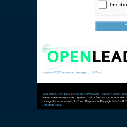
Купить 1000 показов баннера от 0,11 у.е.
База знаний Aion
База знаний Tera
MMOGame - новости онлайн игр
Копирование материалов с данного сайта без ссылок на оригинал 
Lineage II is a trademark of NCsoft Corporation. Copyright © NCsoft Co
Обратная связь