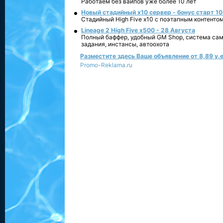
Работаем без вайпов уже более 10 лет
Новый стадийный х10 сервер - бонус старт 10
Стадийный High Five x10 с поэтапным контенто
Lineage 2 High Five x500 - 28 Августа
Полный баффер, удобный GM Shop, система сам
задания, инстансы, автоохота
Разместите здесь Ваше объявление от 8,89 у.е
Promo-Reklama.ru