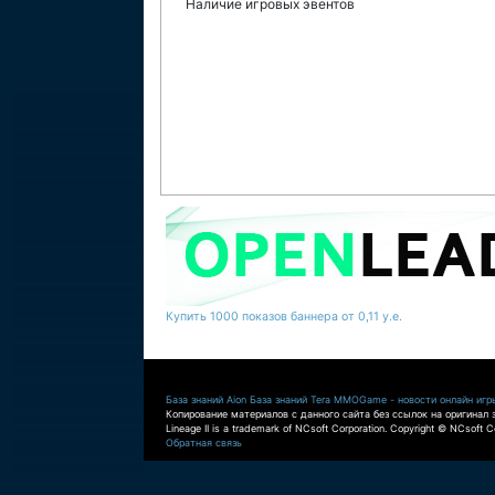
Наличие игровых эвентов
Купить 1000 показов баннера от 0,11 у.е.
База знаний Aion
База знаний Tera
MMOGame - новости онлайн игр
Копирование материалов с данного сайта без ссылок на оригинал 
Lineage II is a trademark of NCsoft Corporation. Copyright © NCsoft Co
Обратная связь