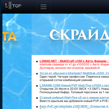
L2MAD.NET - MultiCraft x100 с Авто-Фармом 
Interlude сервера от х1 до х100000 с Авто-Фа
Долларов, множество игроков, врывайся!
Устал от обычного Interlude? MultiSub x550. С
Один герой. Четыре профессии. Переноси навык
открывай сотни комбинаций умений.
L2NAME.COM Новый PVP High Five x1500 с п
Открытие 24 Июля в 20:00 (МСК +3 GMT). Новый
Полноценный бафер. Топовый персонаж за 1 ча
Старый добрый High Five x5 но с новым конте
Вместо крыльев мы добавили новый PVP и PVE ко
Euro-PvP.net Interlude х100 NEW - Открытие 4