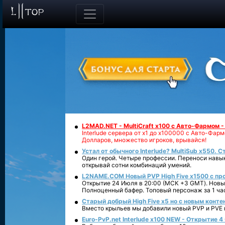
L2MAD.NET - MultiCraft x100 с Авто-Фармом 
Interlude сервера от х1 до х100000 с Авто-Фа
Долларов, множество игроков, врывайся!
Устал от обычного Interlude? MultiSub x550. С
Один герой. Четыре профессии. Переноси навык
открывай сотни комбинаций умений.
L2NAME.COM Новый PVP High Five x1500 с п
Открытие 24 Июля в 20:00 (МСК +3 GMT). Новый
Полноценный бафер. Топовый персонаж за 1 ча
Старый добрый High Five x5 но с новым конте
Вместо крыльев мы добавили новый PVP и PVE ко
Euro-PvP.net Interlude х100 NEW - Открытие 4