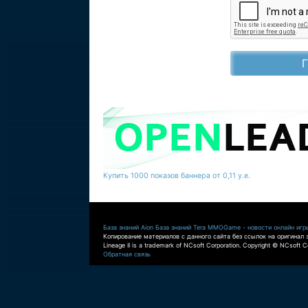
Купить 1000 показов баннера от 0,11 у.е.
База знаний Aion
База знаний Tera
MMOGame - новости онлайн игр
Копирование материалов с данного сайта без ссылок на оригинал 
Lineage II is a trademark of NCsoft Corporation. Copyright © NCsoft Co
Обратная связь