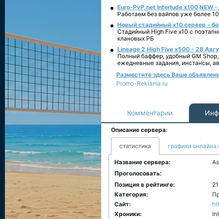
Euro-PvP.net Interlude х100 NEW 
Работаем без вайпов уже более 10
Новый стадийный х10 сервер - бо
Стадийный High Five x10 с поэтап
клановых РБ
Lineage 2 High Five x500 - 28 Авг
Полный баффер, удобный GM Shop,
ежедневные задания, инстансы, а
Разместите здесь Ваше объявление
Promo-Reklama.ru
Комментарии
Инф
Описание сервера:
статистика
графики онлайна 
Название сервера:
As
Проголосовать:
Позиция в рейтинге:
21
Категория:
Пр
Сайт:
ht
Хроники:
In