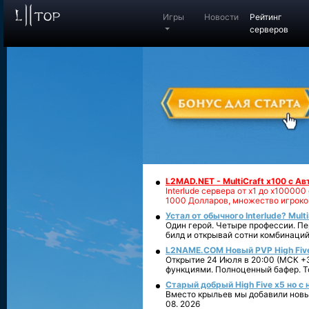
Игры
Новости
Рейтинг
серверов
L2MAD.NET - MultiCraft x100 с А
Interlude сервера от х1 до х1000
1000 Долларов, множество игроко
Устал от обычного Interlude? Mult
Один герой. Четыре профессии. Пе
билд и открывай сотни комбинаций
L2NAME.COM Новый PVP High Fiv
Открытие 24 Июля в 20:00 (МСК +3
функциями. Полноценный бафер. То
Старый добрый High Five x5 но с
Вместо крыльев мы добавили новый
08. 2026