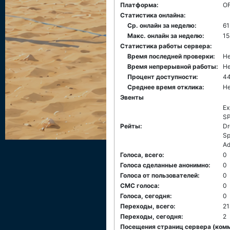
Платформа:
О
Статистика онлайна:
Ср. онлайн за неделю:
61
Макс. онлайн за неделю:
15
Статистика работы сервера:
Время последней проверки:
Не
Время непрерывной работы:
Не
Процент доступности:
4
Среднее время отклика:
Не
Эвенты
Ex
SP
Рейты:
Dr
Sp
Ad
Голоса, всего:
0
Голоса сделанные анонимно:
0
Голоса от пользователей:
0
СМС голоса:
0
Голоса, сегодня:
0
Переходы, всего:
21
Переходы, сегодня:
2
Посещения страниц сервера (комме