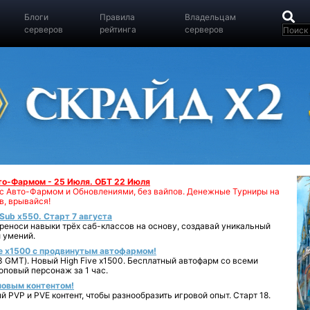
Блоги
Правила
Владельцам
серверов
рейтинга
серверов
вто-Фармом - 25 Июля. ОБТ 22 Июля
00 с Авто-Фармом и Обновлениями, без вайпов. Денежные Турниры на
в, врывайся!
iSub x550. Старт 7 августа
реноси навыки трёх саб-классов на основу, создавай уникальный
 умений.
e x1500 с продвинутым автофармом!
 GMT). Новый High Five x1500. Бесплатный автофарм со всеми
повый персонаж за 1 час.
 новым контентом!
 PVP и PVE контент, чтобы разнообразить игровой опыт. Старт 18.