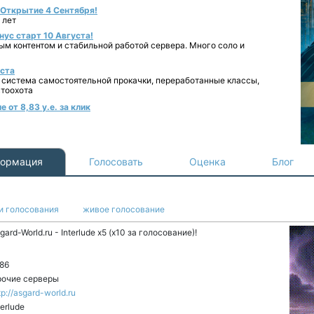
- Открытие 4 Сентября!
 лет
нус старт 10 Августа!
ным контентом и стабильной работой сервера. Много соло и
уста
 система самостоятельной прокачки, переработанные классы,
втоохота
 от 8,83 у.е. за клик
ормация
Голосовать
Оценка
Блог
и голосования
живое голосование
gard-World.ru - Interlude x5 (x10 за голосование)!
86
очие серверы
tp://asgard-world.ru
terlude