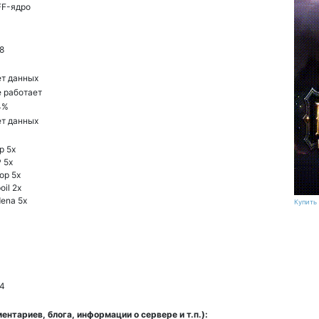
FF-ядро
8
т данных
 работает
4%
т данных
p 5x
 5x
op 5x
oil 2x
ena 5x
Купить 
4
нтариев, блога, информации о сервере и т.п.):