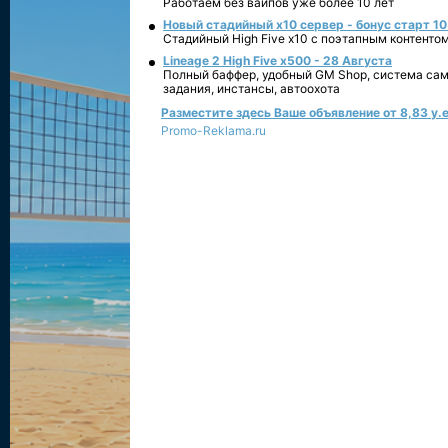
Работаем без вайпов уже более 10 лет
Новый стадийный х10 сервер - бонус старт 10
Стадийный High Five x10 с поэтапным контенто
Lineage 2 High Five x500 - 28 Августа
Полный баффер, удобный GM Shop, система сам
задания, инстансы, автоохота
Разместите здесь Ваше объявление от 8,83 у.е
Promo-Reklama.ru