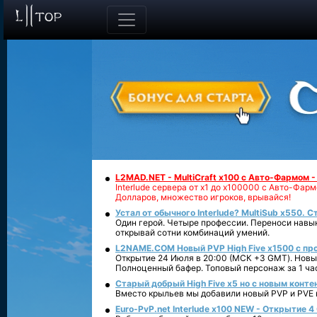
L2MAD.NET - MultiCraft x100 с Авто-Фармом 
Interlude сервера от х1 до х100000 с Авто-Фа
Долларов, множество игроков, врывайся!
Устал от обычного Interlude? MultiSub x550. С
Один герой. Четыре профессии. Переноси навык
открывай сотни комбинаций умений.
L2NAME.COM Новый PVP High Five x1500 с п
Открытие 24 Июля в 20:00 (МСК +3 GMT). Новый
Полноценный бафер. Топовый персонаж за 1 ча
Старый добрый High Five x5 но с новым конте
Вместо крыльев мы добавили новый PVP и PVE ко
Euro-PvP.net Interlude х100 NEW - Открытие 4