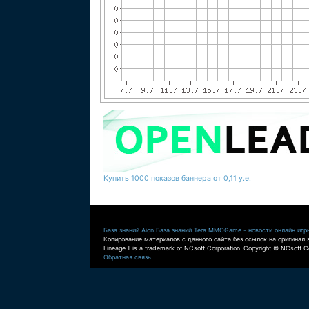
Купить 1000 показов баннера от 0,11 у.е.
База знаний Aion
База знаний Tera
MMOGame - новости онлайн игр
Копирование материалов с данного сайта без ссылок на оригинал 
Lineage II is a trademark of NCsoft Corporation. Copyright © NCsoft Co
Обратная связь