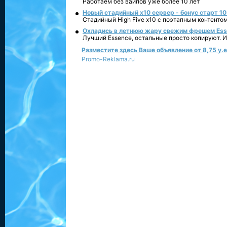
Работаем без вайпов уже более 10 лет
Новый стадийный х10 сервер - бонус старт 10
Стадийный High Five x10 с поэтапным контенто
Охладись в летнюю жару свежим фрешем Essen
Лучший Essence, остальные просто копируют. 
Разместите здесь Ваше объявление от 8,75 у.е.
Promo-Reklama.ru