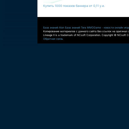
Купить 1000 показов баннера от 0,11 у.е.
База знаний Aion
База знаний Tera
MMOGame - новости онлайн игр
Копирование материалов с данного сайта без ссылок на оригинал 
Lineage II is a trademark of NCsoft Corporation. Copyright © NCsoft Co
Обратная связь