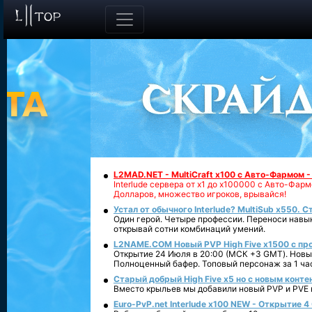
L2MAD.NET - MultiCraft x100 с Авто-Фармом 
Interlude сервера от х1 до х100000 с Авто-Фа
Долларов, множество игроков, врывайся!
Устал от обычного Interlude? MultiSub x550. С
Один герой. Четыре профессии. Переноси навык
открывай сотни комбинаций умений.
L2NAME.COM Новый PVP High Five x1500 с п
Открытие 24 Июля в 20:00 (МСК +3 GMT). Новый
Полноценный бафер. Топовый персонаж за 1 ча
Старый добрый High Five x5 но с новым конте
Вместо крыльев мы добавили новый PVP и PVE ко
Euro-PvP.net Interlude х100 NEW - Открытие 4