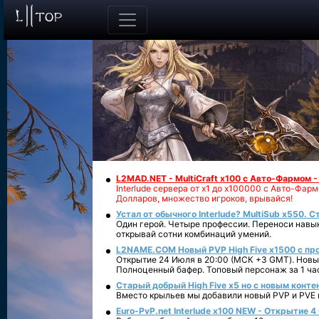
L2MAD.NET - MultiCraft x100 с Авто-Фармом 
Interlude сервера от х1 до х100000 с Авто-Фа
Долларов, множество игроков, врывайся!
Устал от обычного Interlude? MultiSub x550. С
Один герой. Четыре профессии. Переноси навык
открывай сотни комбинаций умений.
L2NAME.COM Новый PVP High Five x1500 с п
Открытие 24 Июля в 20:00 (МСК +3 GMT). Новый
Полноценный бафер. Топовый персонаж за 1 ча
Старый добрый High Five x5 но с новым конте
Вместо крыльев мы добавили новый PVP и PVE ко
Euro-PvP.net Interlude х100 NEW - Открытие 4