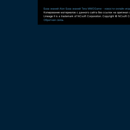
База знаний Aion
База знаний Tera
MMOGame - новости онлайн игр
Копирование материалов с данного сайта без ссылок на оригинал 
Lineage II is a trademark of NCsoft Corporation. Copyright © NCsoft Co
Обратная связь