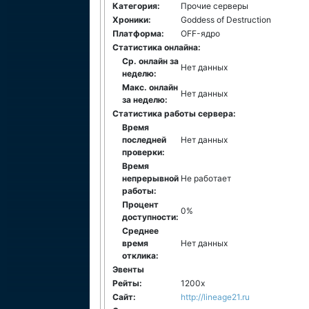
Категория:
Прочие серверы
Хроники:
Goddess of Destruction
Платформа:
ОFF-ядро
Статистика онлайна:
Ср. онлайн за
Нет данных
неделю:
Макс. онлайн
Нет данных
за неделю:
Статистика работы сервера:
Время
последней
Нет данных
проверки:
Время
непрерывной
Не работает
работы:
Процент
0%
доступности:
Среднее
время
Нет данных
отклика:
Эвенты
Рейты:
1200x
Сайт:
http://lineage21.ru