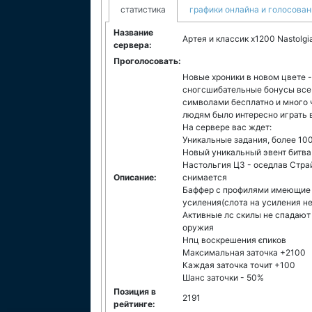
статистика
графики онлайна и голосован
Название
Артея и классик x1200 Nastolgia
сервера:
Проголосовать:
Новые хроники в новом цвете -
сногсшибательные бонусы все 
символами бесплатно и много ч
людям было интересно играть в
На сервере вас ждет:
Уникальные задания, более 100
Новый уникальный эвент битва
Настольгия Ц3 - оседлав Стра
Описание:
снимается
Баффер с профилями имеющие 
усиления(слота на усиления н
Активные лс скилы не спадают 
оружия
Нпц воскрешения єпиков
Максимальная заточка +2100
Каждая заточка точит +100
Шанс заточки - 50%
Позиция в
2191
рейтинге: