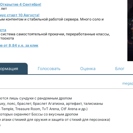
- Открытие 4 Сентября!
 лет
нус старт 10 Августа!
ным контентом и стабильной работой сервера. Много соло и
уста
 система самостоятельной прокачки, переработанные классы,
втоохота
 от 8,84 у.е. за клик
ормация
Голосовать
Оценка
Блог
mega
еются лишь сундуки с рандомным дропом
ку, пояс, браслет, браслет Агатиона, артефакт, талисманы
s Temple, Treasure Room, TvT Arena, CtF Arena и др.)
 которых охраняют Боссы со вкусным дропом
 атаки стихией для оружия и защита от стихий для персонажа)
а