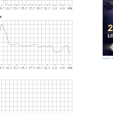
а
Купить 1