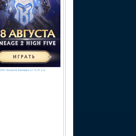
000 показов баннера от 0,41 у.е.