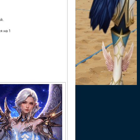
й.
я на 1