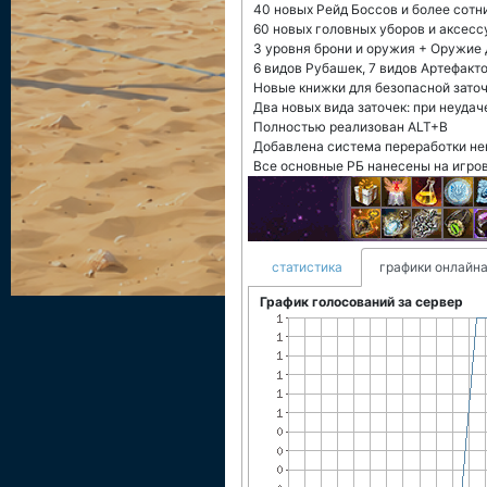
40 новых Рейд Боссов и более сотн
60 новых головных уборов и аксесс
3 уровня брони и оружия + Оружие Дра
6 видов Рубашек, 7 видов Артефакто
Новые книжки для безопасной заточ
Два новых вида заточек: при неудач
Полностью реализован ALT+B
Добавлена система переработки н
Все основные РБ нанесены на игро
статистика
графики онлайна
График голосований за сервер