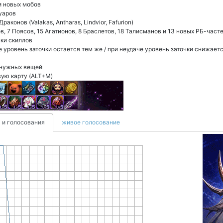
и новых мобов
уаров
конов (Valakas, Antharas, Lindvior, Fafurion)
в, 7 Поясов, 15 Агатионов, 8 Браслетов, 18 Талисманов и 13 новых РБ-часте
ки скиллов
е уровень заточки остается тем же / при неудаче уровень заточки снижаетс
енужных вещей
вую карту (ALT+M)
 и голосования
живое голосование