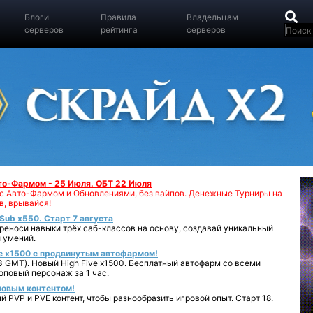
Блоги
Правила
Владельцам
серверов
рейтинга
серверов
вто-Фармом - 25 Июля. ОБТ 22 Июля
00 с Авто-Фармом и Обновлениями, без вайпов. Денежные Турниры на
в, врывайся!
iSub x550. Старт 7 августа
реноси навыки трёх саб-классов на основу, создавай уникальный
 умений.
e x1500 с продвинутым автофармом!
 GMT). Новый High Five x1500. Бесплатный автофарм со всеми
повый персонаж за 1 час.
 новым контентом!
 PVP и PVE контент, чтобы разнообразить игровой опыт. Старт 18.