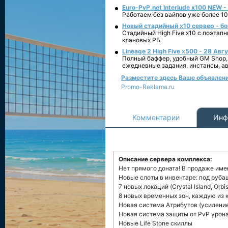
Euro-PvP.net Interlude х100 NEW 
Работаем без вайпов уже более 10
Новый стадийный х10 сервер - бо
Стадийный High Five x10 с поэтап
клановых РБ
Lineage 2 High Five x500 - 28 Авг
Полный баффер, удобный GM Shop,
ежедневные задания, инстансы, а
Разместите здесь Ваше объявление
Promo-Reklama.ru
Комментарии
Инф
Описание сервера комплекса:
Нет прямого доната! В продаже им
Новые слоты в инвентаре: под рубаш
7 новых локаций (Crystal Island, Orbi
8 новых временных зон, каждую из
Новая система Атрибутов (усиление
Новая система защиты от PvP урон
Новые Life Stone скиллы