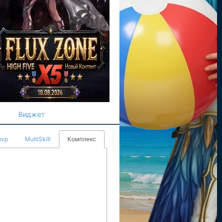
Виджет
pvp
MultiSkill
Комплекс