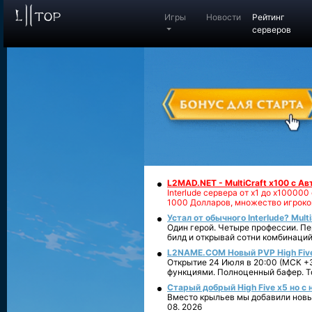
Игры
Новости
Рейтинг
серверов
L2MAD.NET - MultiCraft x100 с А
Interlude сервера от х1 до х1000
1000 Долларов, множество игроко
Устал от обычного Interlude? Mult
Один герой. Четыре профессии. Пе
билд и открывай сотни комбинаций
L2NAME.COM Новый PVP High Fiv
Открытие 24 Июля в 20:00 (МСК +3
функциями. Полноценный бафер. То
Старый добрый High Five x5 но с
Вместо крыльев мы добавили новый
08. 2026