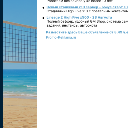
Работаем без вайпов уже более 10 лет
Новый стадийный х10 сервер - бонус старт 10
Стадийный High Five x10 с поэтапным контенто
Lineage 2 High Five x500 - 28 Августа
Полный баффер, удобный GM Shop, система сам
задания, инстансы, автоохота
Разместите здесь Ваше объявление от 8,49 у.е
Promo-Reklama.ru