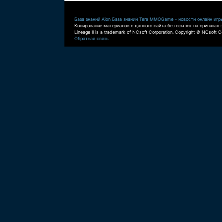
База знаний Aion
База знаний Tera
MMOGame - новости онлайн игр
Копирование материалов с данного сайта без ссылок на оригинал 
Lineage II is a trademark of NCsoft Corporation. Copyright © NCsoft Co
Обратная связь