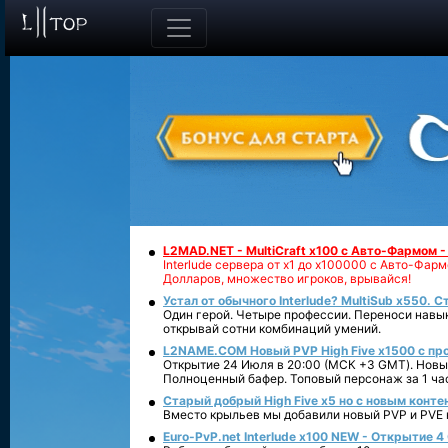
L2MAD.NET - MultiCraft x100 с Авто-Фармом 
Interlude сервера от х1 до х100000 с Авто-Фа
Долларов, множество игроков, врывайся!
Устал от обычного Interlude? MultiSub x550. С
Один герой. Четыре профессии. Переноси навык
открывай сотни комбинаций умений.
L2NAME.COM Новый PVP High Five x1500 с п
Открытие 24 Июля в 20:00 (МСК +3 GMT). Новый
Полноценный бафер. Топовый персонаж за 1 ча
Старый добрый High Five x5 но с новым конте
Вместо крыльев мы добавили новый PVP и PVE ко
Euro-PvP.net Interlude х100 NEW - Открытие 4