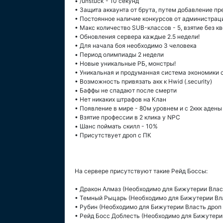
• /unstuck - 10 секунд
• Защита аккаунта от брута, путем добавление пр
• Постоянное наличие конкурсов от администрац
• Макс количество SUB-классов - 5, взятие без кв
• Обновления сервера каждые 2.5 недели!
• Для начала боя необходимо 3 человекa
• Период олимпиады 2 недели
• Новые уникальные РБ, монстры!
• Уникальная и продуманная система экономики 
• Возможность привязать акк к Hwid (.security)
• Баффы не спадают после смерти
• Нет никаких штрафов на Клан
• Появление в мире - 80м уровнем и с 2ккк адены
• Взятие профессии в 2 клика у NPC
• Шанс поймать скилл - 10%
• Присутствует дроп с ПК
На сервере присутствуют такие Рейд Боссы:
• Дракон Алмаз (Необходимо для Бижутерии Власт
• Темный Рыцарь (Необходимо для Бижутерии Вла
• Рубин (Необходимо для Бижутерии Власть дроп 
• Рейд Босс Доблесть (Необходимо для Бижутерии