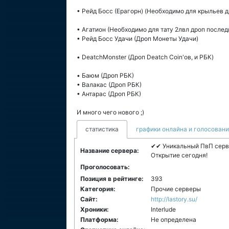
• Рейд Босс (Ерагорн) (Необходимо для крыльев д
• Агатион (Необходимо для тату 2лвл дроп после
• Рейд Босс Удачи (Дроп Монеты Удачи)
• DeatchMonster (Дроп Deatch Coin'ов, и РБК)
• Баюм (Дроп РБК)
• Валакас (Дроп РБК)
• Антарас (Дроп РБК)
И много чего нового ;)
статистика
графики онлайна и голосован
✔✔ Уникальный ПвП серв
Название сервера:
Открытие сегодня!
Проголосовать:
Позиция в рейтинге:
393
Категория:
Прочие серверы
Сайт:
http://lastory.su/
Хроники:
Interlude
Платформа:
Не определена