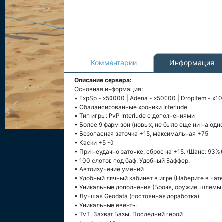
Комментарии
Информация
Описание сервера:
Основная информация:
• ExpSp - x50000 | Adena - x50000 | DropItem - x1
• Сбалансированные хроники Interlude
• Тип игры: PvP Interlude c дополнениями
• Более 9 фарм зон (новых, не было еще ни на одн
• Безопасная заточка +15, максимальная +75
• Каски +5 -0
• При неудачно заточке, сброс на +15. (Шанс: 93%)
• 100 слотов под баф. Удобный Баффер.
• Автоизучение умений
• Удобный личный кабинет в игре (Наберите в чате
• Уникальные дополнения (Броня, оружие, шлемы,
• Лучшая Geodata (постоянная доработка)
• Уникальные евенты
• TvT, Захват Базы, Последний герой