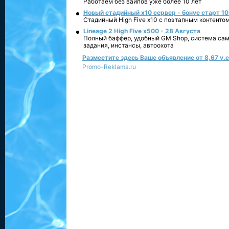
Работаем без вайпов уже более 10 лет
Новый стадийный х10 сервер - бонус старт 10
Стадийный High Five x10 с поэтапным контенто
Lineage 2 High Five x500 - 28 Августа
Полный баффер, удобный GM Shop, система сам
задания, инстансы, автоохота
Разместите здесь Ваше объявление от 8,67 у.е.
Promo-Reklama.ru