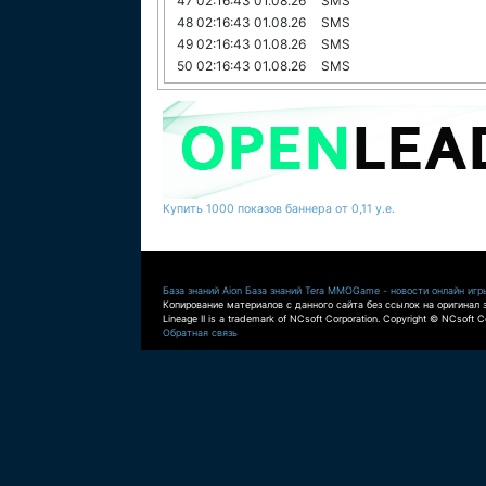
47
02:16:43 01.08.26
SMS
48
02:16:43 01.08.26
SMS
49
02:16:43 01.08.26
SMS
50
02:16:43 01.08.26
SMS
Купить 1000 показов баннера от 0,11 у.е.
База знаний Aion
База знаний Tera
MMOGame - новости онлайн игр
Копирование материалов с данного сайта без ссылок на оригинал 
Lineage II is a trademark of NCsoft Corporation. Copyright © NCsoft Co
Обратная связь