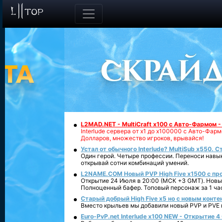
L2MAD.NET - MultiCraft x100 с Авто-Фармом 
Interlude сервера от х1 до х100000 с Авто-Фа
Долларов, множество игроков, врывайся!
Устал от обычного Interlude? MultiSub x550. С
Один герой. Четыре профессии. Переноси навык
открывай сотни комбинаций умений.
L2NAME.COM Новый PVP High Five x1500 с п
Открытие 24 Июля в 20:00 (МСК +3 GMT). Новый
Полноценный бафер. Топовый персонаж за 1 ча
Старый добрый High Five x5 но с новым конте
Вместо крыльев мы добавили новый PVP и PVE ко
Euro-PvP.net Interlude х100 NEW - Открытие 4