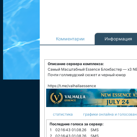
Комментарии
Информация
Описание сервера комплекса:
Самый Масштабный Essence Блокбастер — x3 N
Почти голливудский сюжет и черный юмор
https://t.me/valhallaessence
статистика
графики онлайна и голосован
Последние голоса за сервер:
1
02:16:43 01.08.26
SMS
2
02:16:43 01.08.26
SMS