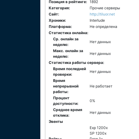
Позиция в рейтинге:
1892
Категория:
Прочие серверы
Сайт:
http://tiluor.net
Хроники:
Interlude
Платформа:
Не определена
Статистика онлайна:
Ср. онлайн за
Нет данных
неделю:
Макс. онлайн за
Нет данных
неделю:
Статистика работы сервера:
Время последней
Нет данных
проверки:
Время
непрерывной
Не работает
работы:
Процент
0%
доступности:
Среднее время
Нет данных
отклика:
Эвенты
Exp 1200x
SP 1200x
Рейты:
Drop 1x