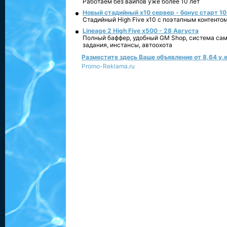
Работаем без вайпов уже более 10 лет
Новый стадийный х10 сервер - бонус старт 10
Стадийный High Five x10 с поэтапным контенто
Lineage 2 High Five x500 - 28 Августа
Полный баффер, удобный GM Shop, система сам
задания, инстансы, автоохота
Разместите здесь Ваше объявление от 8,64 у.е
Promo-Reklama.ru