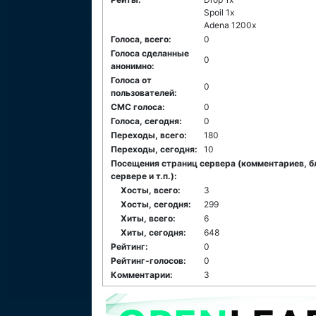
Spoil 1x
Adena 1200x
Голоса, всего:
0
Голоса сделанные
0
анонимно:
Голоса от
0
пользователей:
СМС голоса:
0
Голоса, сегодня:
0
Переходы, всего:
180
Переходы, сегодня:
10
Посещения страниц сервера (комментариев, б
сервере и т.п.):
Хосты, всего:
3
Хосты, сегодня:
299
Хиты, всего:
6
Хиты, сегодня:
648
Рейтинг:
0
Рейтинг-голосов:
0
Комментарии:
3