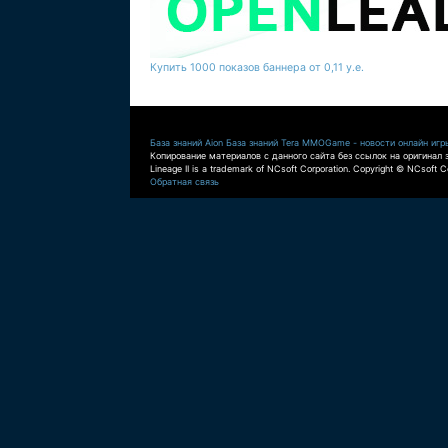
Купить 1000 показов баннера от 0,11 у.е.
База знаний Aion
База знаний Tera
MMOGame - новости онлайн игр
Копирование материалов с данного сайта без ссылок на оригинал 
Lineage II is a trademark of NCsoft Corporation. Copyright © NCsoft Co
Обратная связь