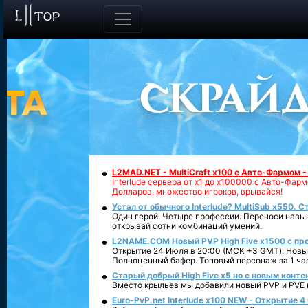
L2MAD.NET - MultiCraft x100 с Авто-Фармом 
Interlude сервера от х1 до х100000 с Авто-Фа
Долларов, множество игроков, врывайся!
Устал от обычного Interlude? MultiSub x550. С
Один герой. Четыре профессии. Переноси навык
открывай сотни комбинаций умений.
L2NAME.COM Новый PVP High Five x1500 с п
Открытие 24 Июля в 20:00 (МСК +3 GMT). Новый
Полноценный бафер. Топовый персонаж за 1 ча
Старый добрый High Five x5 но с новым конте
Вместо крыльев мы добавили новый PVP и PVE ко
Euro-PvP.net Interlude х100 NEW - Открытие 4