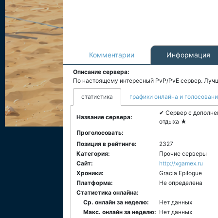
Комментарии
Информация
Описание сервера:
По настоящему интересный PvP/PvE сервер. Лучш
статистика
графики онлайна и голосован
✔ Сервер с дополн
Название сервера:
отдыха ★
Проголосовать:
Позиция в рейтинге:
2327
Категория:
Прочие серверы
Сайт:
http://xgamex.ru
Хроники:
Gracia Epilogue
Платформа:
Не определена
Статистика онлайна:
Ср. онлайн за неделю:
Нет данных
Макс. онлайн за неделю:
Нет данных