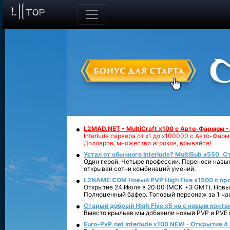
L2MAD.NET - MultiCraft x100 с Авто-Фармом 
Interlude сервера от х1 до х100000 с Авто-Фа
Долларов, множество игроков, врывайся!
Устал от обычного Interlude? MultiSub x550. С
Один герой. Четыре профессии. Переноси навык
открывай сотни комбинаций умений.
L2NAME.COM Новый PVP High Five x1500 с п
Открытие 24 Июля в 20:00 (МСК +3 GMT). Новый
Полноценный бафер. Топовый персонаж за 1 ча
Старый добрый High Five x5 но с новым конте
Вместо крыльев мы добавили новый PVP и PVE ко
Euro-PvP.net Interlude х100 NEW - Открытие 4