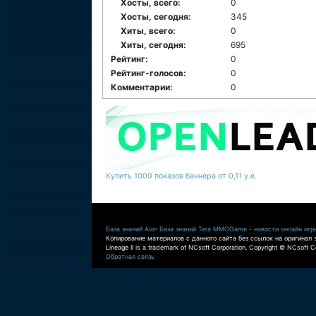
Хосты, всего:
0
Хосты, сегодня:
345
Хиты, всего:
0
Хиты, сегодня:
695
Рейтинг:
0
Рейтинг-голосов:
0
Комментарии:
0
Купить 1000 показов баннера от 0,11 у.е.
База знаний Aion
База знаний Tera
MMOGame - новости онлайн игр
Копирование материалов с данного сайта без ссылок на оригинал 
Lineage II is a trademark of NCsoft Corporation. Copyright © NCsoft Co
Обратная связь