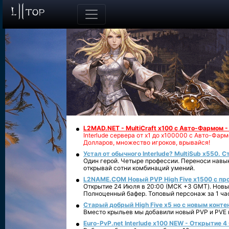
L2MAD.NET - MultiCraft x100 с Авто-Фармом 
Interlude сервера от х1 до х100000 с Авто-Фа
Долларов, множество игроков, врывайся!
Устал от обычного Interlude? MultiSub x550. С
Один герой. Четыре профессии. Переноси навык
открывай сотни комбинаций умений.
L2NAME.COM Новый PVP High Five x1500 с п
Открытие 24 Июля в 20:00 (МСК +3 GMT). Новый
Полноценный бафер. Топовый персонаж за 1 ча
Старый добрый High Five x5 но с новым конте
Вместо крыльев мы добавили новый PVP и PVE ко
Euro-PvP.net Interlude х100 NEW - Открытие 4