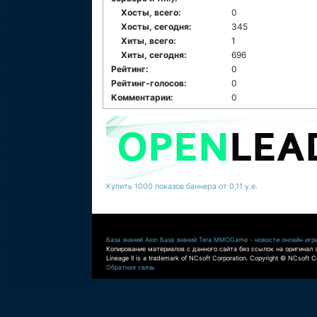
Хосты, всего:
0
Хосты, сегодня:
345
Хиты, всего:
1
Хиты, сегодня:
696
Рейтинг:
0
Рейтинг-голосов:
0
Комментарии:
0
Купить 1000 показов баннера от 0,11 у.е.
База знаний Aion
База знаний Tera
MMOGame - новости онлайн игр
Копирование материалов с данного сайта без ссылок на оригинал 
Lineage II is a trademark of NCsoft Corporation. Copyright © NCsoft Co
Обратная связь