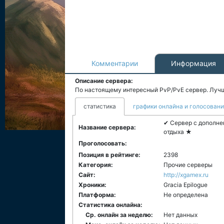
Комментарии
Информация
Описание сервера:
По настоящему интересный PvP/PvE сервер. Лучш
статистика
графики онлайна и голосован
✔ Сервер с дополн
Название сервера:
отдыха ★
Проголосовать:
Позиция в рейтинге:
2398
Категория:
Прочие серверы
Сайт:
http://xgamex.ru
Хроники:
Gracia Epilogue
Платформа:
Не определена
Статистика онлайна:
Ср. онлайн за неделю:
Нет данных