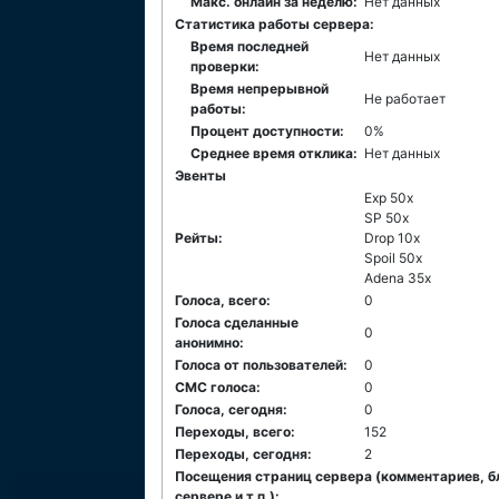
Макс. онлайн за неделю:
Нет данных
Статистика работы сервера:
Время последней
Нет данных
проверки:
Время непрерывной
Не работает
работы:
Процент доступности:
0%
Среднее время отклика:
Нет данных
Эвенты
Exp 50x
SP 50x
Рейты:
Drop 10x
Spoil 50x
Adena 35x
Голоса, всего:
0
Голоса сделанные
0
анонимно:
Голоса от пользователей:
0
СМС голоса:
0
Голоса, сегодня:
0
Переходы, всего:
152
Переходы, сегодня:
2
Посещения страниц сервера (комментариев, б
сервере и т.п.):