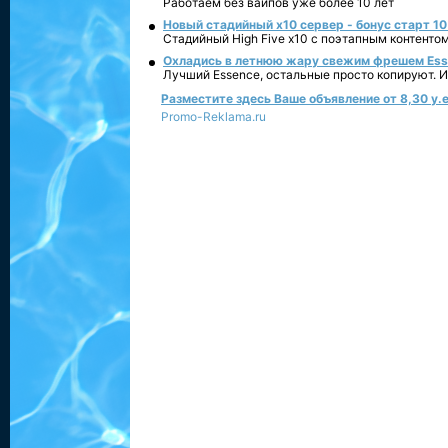
Работаем без вайпов уже более 10 лет
Новый стадийный х10 сервер - бонус старт 10
Стадийный High Five x10 с поэтапным контенто
Охладись в летнюю жару свежим фрешем Essen
Лучший Essence, остальные просто копируют. 
Разместите здесь Ваше объявление от 8,30 у.е
Promo-Reklama.ru