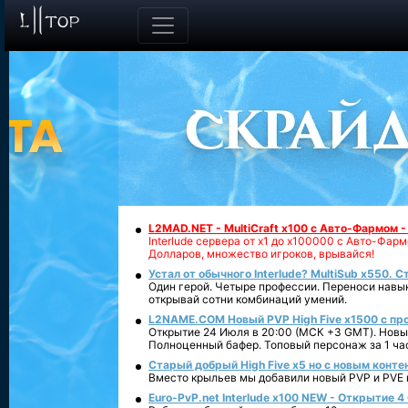
L2MAD.NET - MultiCraft x100 с Авто-Фармом 
Interlude сервера от х1 до х100000 с Авто-Фа
Долларов, множество игроков, врывайся!
Устал от обычного Interlude? MultiSub x550. С
Один герой. Четыре профессии. Переноси навык
открывай сотни комбинаций умений.
L2NAME.COM Новый PVP High Five x1500 с п
Открытие 24 Июля в 20:00 (МСК +3 GMT). Новый
Полноценный бафер. Топовый персонаж за 1 ча
Старый добрый High Five x5 но с новым конте
Вместо крыльев мы добавили новый PVP и PVE ко
Euro-PvP.net Interlude х100 NEW - Открытие 4