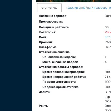
статистика
графики онлайна и голосован
Название сервера:
Dusk
Проголосовать:
Позиция в рейтинге:
38
Категория:
VIP
Сайт:
http
Хроники:
Inte
Платформа:
Не 
Статистика онлайна:
Ср. онлайн за неделю:
1
Макс. онлайн за неделю:
4
Статистика работы сервера:
Время последней проверки:
Нет
Время непрерывной работы:
71 
Процент доступности:
100
Среднее время отклика:
Нет
Эвенты
Вне
Exp
SP 
Рейты:
Drop
Spoi