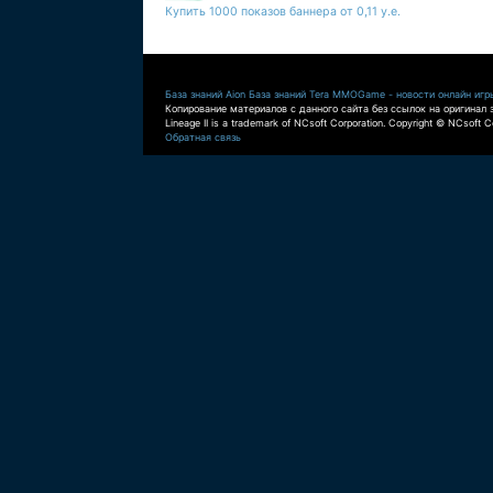
Купить 1000 показов баннера от 0,11 у.е.
База знаний Aion
База знаний Tera
MMOGame - новости онлайн игр
Копирование материалов с данного сайта без ссылок на оригинал 
Lineage II is a trademark of NCsoft Corporation. Copyright © NCsoft Co
Обратная связь