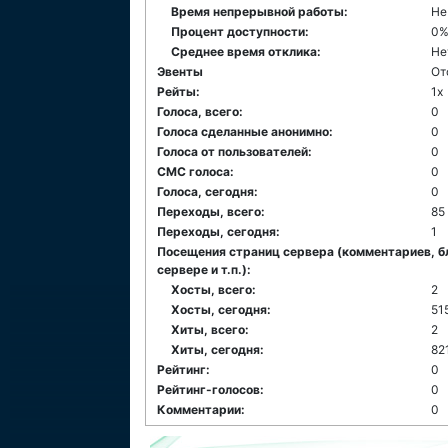
Время непрерывной работы:
Не
Процент доступности:
0
Среднее время отклика:
Не
Эвенты
От
Рейты:
1x
Голоса, всего:
0
Голоса сделанные анонимно:
0
Голоса от пользователей:
0
СМС голоса:
0
Голоса, сегодня:
0
Переходы, всего:
85
Переходы, сегодня:
1
Посещения страниц сервера (комментариев, б
сервере и т.п.):
Хосты, всего:
2
Хосты, сегодня:
51
Хиты, всего:
2
Хиты, сегодня:
82
Рейтинг:
0
Рейтинг-голосов:
0
Комментарии:
0