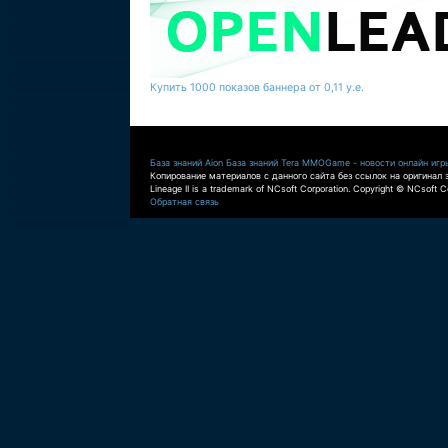
Купить 1000 показов баннера от 0,11 у.е.
База знаний Aion
База знаний Tera
MMOGame - новости онлайн игр
Копирование материалов с данного сайта без ссылок на оригинал 
Lineage II is a trademark of NCsoft Corporation. Copyright © NCsoft Co
Обратная связь