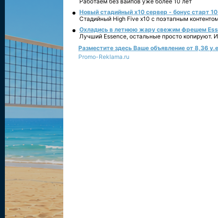
Работаем без вайпов уже более 10 лет
Новый стадийный х10 сервер - бонус старт 10
Стадийный High Five x10 с поэтапным контенто
Охладись в летнюю жару свежим фрешем Essen
Лучший Essence, остальные просто копируют. 
Разместите здесь Ваше объявление от 8,36 у.е
Promo-Reklama.ru