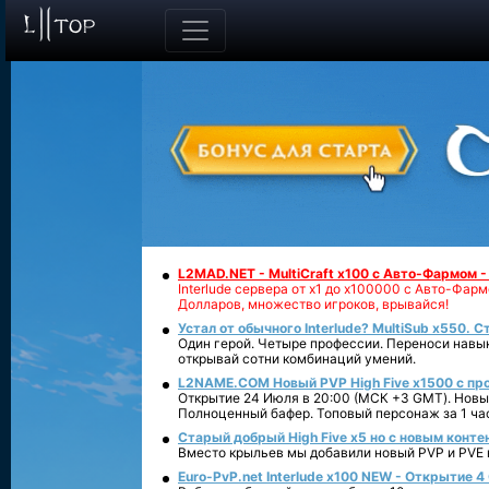
L2MAD.NET - MultiCraft x100 с Авто-Фармом 
Interlude сервера от х1 до х100000 с Авто-Фа
Долларов, множество игроков, врывайся!
Устал от обычного Interlude? MultiSub x550. С
Один герой. Четыре профессии. Переноси навык
открывай сотни комбинаций умений.
L2NAME.COM Новый PVP High Five x1500 с п
Открытие 24 Июля в 20:00 (МСК +3 GMT). Новый
Полноценный бафер. Топовый персонаж за 1 ча
Старый добрый High Five x5 но с новым конте
Вместо крыльев мы добавили новый PVP и PVE ко
Euro-PvP.net Interlude х100 NEW - Открытие 4