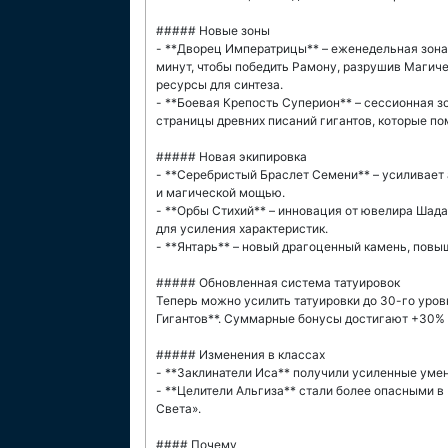
##### Новые зоны
- **Дворец Императрицы** – еженедельная зона д
минут, чтобы победить Рамону, разрушив Магич
ресурсы для синтеза.
- **Боевая Крепость Суперион** – сессионная з
страницы древних писаний гигантов, которые по
##### Новая экипировка
- **Серебристый Браслет Семени** – усиливает
и магической мощью.
- **Орбы Стихий** – инновация от ювелира Шад
для усиления характеристик.
- **Янтарь** – новый драгоценный камень, пов
##### Обновленная система татуировок
Теперь можно усилить татуировки до 30-го уров
Гигантов**. Суммарные бонусы достигают +30% 
##### Изменения в классах
- **Заклинатели Иса** получили усиленные умен
- **Целители Альгиза** стали более опасными 
Света».
#### Почему