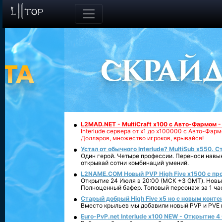
L2MAD.NET - MultiCraft x100 с Авто-Фармом 
Interlude сервера от х1 до х100000 с Авто-Фа
Долларов, множество игроков, врывайся!
Устал от обычного Interlude? MultiSub x550. С
Один герой. Четыре профессии. Переноси навык
открывай сотни комбинаций умений.
L2NAME.COM Новый PVP High Five x1500 с п
Открытие 24 Июля в 20:00 (МСК +3 GMT). Новый
Полноценный бафер. Топовый персонаж за 1 ча
Старый добрый High Five x5 но с новым конте
Вместо крыльев мы добавили новый PVP и PVE ко
Euro-PvP.net Interlude х100 NEW - Открытие 4