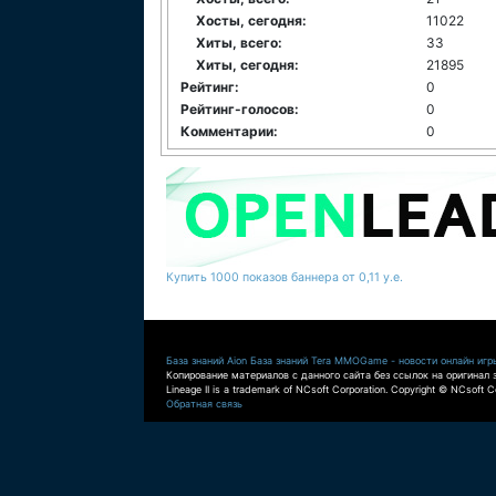
Хосты, сегодня:
11022
Хиты, всего:
33
Хиты, сегодня:
21895
Рейтинг:
0
Рейтинг-голосов:
0
Комментарии:
0
Купить 1000 показов баннера от 0,11 у.е.
База знаний Aion
База знаний Tera
MMOGame - новости онлайн игр
Копирование материалов с данного сайта без ссылок на оригинал 
Lineage II is a trademark of NCsoft Corporation. Copyright © NCsoft Co
Обратная связь