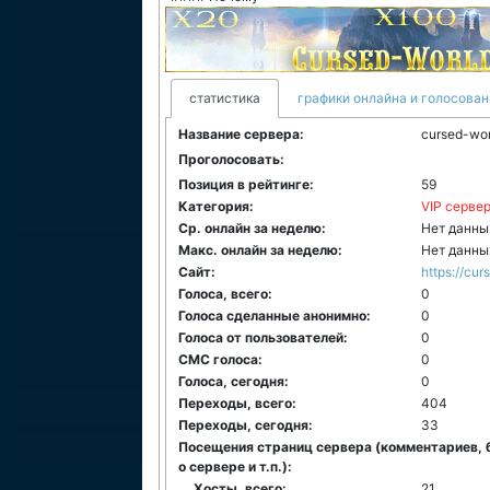
статистика
графики онлайна и голосован
Название сервера:
cursed-wor
Проголосовать:
Позиция в рейтинге:
59
Категория:
VIP серве
Ср. онлайн за неделю:
Нет данны
Макс. онлайн за неделю:
Нет данны
Сайт:
https://cu
Голоса, всего:
0
Голоса сделанные анонимно:
0
Голоса от пользователей:
0
СМС голоса:
0
Голоса, сегодня:
0
Переходы, всего:
404
Переходы, сегодня:
33
Посещения страниц сервера (комментариев, 
о сервере и т.п.):
Хосты, всего:
21