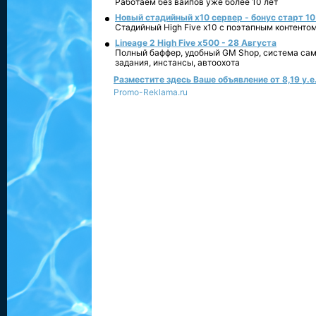
Работаем без вайпов уже более 10 лет
Новый стадийный х10 сервер - бонус старт 10
Стадийный High Five x10 с поэтапным контенто
Lineage 2 High Five x500 - 28 Августа
Полный баффер, удобный GM Shop, система сам
задания, инстансы, автоохота
Разместите здесь Ваше объявление от 8,19 у.е.
Promo-Reklama.ru