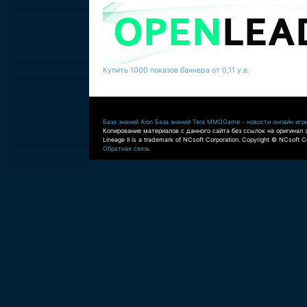
Купить 1000 показов баннера от 0,11 у.е.
База знаний Aion
База знаний Tera
MMOGame - новости онлайн игр
Копирование материалов с данного сайта без ссылок на оригинал 
Lineage II is a trademark of NCsoft Corporation. Copyright © NCsoft Co
Обратная связь