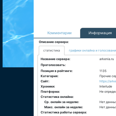
Комментарии
Информация
Описание сервера:
статистика
графики онлайна и голосован
Название сервера:
arkenia.ru
Проголосовать:
Позиция в рейтинге:
1135
Категория:
Прочие се
Сайт:
https://arke
Хроники:
Interlude
Платформа:
Не опреде
Статистика онлайна:
Ср. онлайн за неделю:
Нет данны
Макс. онлайн за неделю:
Нет данны
Статистика работы сервера: