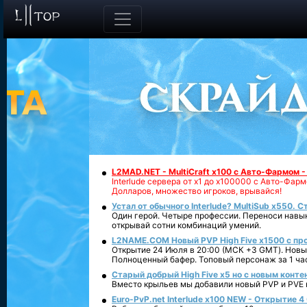
L2MAD.NET - MultiCraft x100 с Авто-Фармом 
Interlude сервера от х1 до х100000 с Авто-Фа
Долларов, множество игроков, врывайся!
Устал от обычного Interlude? MultiSub x550. С
Один герой. Четыре профессии. Переноси навык
открывай сотни комбинаций умений.
L2NAME.COM Новый PVP High Five x1500 с п
Открытие 24 Июля в 20:00 (МСК +3 GMT). Новый
Полноценный бафер. Топовый персонаж за 1 ча
Старый добрый High Five x5 но с новым конте
Вместо крыльев мы добавили новый PVP и PVE ко
Euro-PvP.net Interlude х100 NEW - Открытие 4