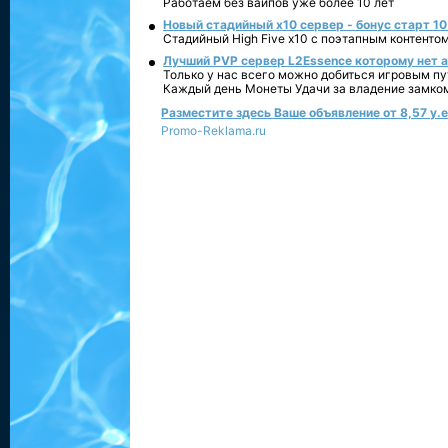
Работаем без вайпов уже более 10 лет
Новый стадийный х10 сервер - бонус старт 10
Стадийный High Five x10 с поэтапным контенто
Лучший PVP сервер L2Essence которому нет а
Только у нас всего можно добиться игровым пу
Каждый день Монеты Удачи за владение замко
Разместите здесь Ваше объявление от 8,57 у.е.
Promo-Reklama.ru