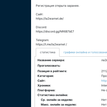
Регистрация открыта заранее.
Сайт:
https://la2warnet.de/
Discord:
https://discord.gg/NR687bE7
Telegram:
https://t.me/la2warnet /
статистика
графики онлайна и голосован
Название сервера:
ла2
Проголосовать:
Позиция в рейтинге:
211
Категория:
Про
Сайт:
http
Хроники:
Inte
Платформа:
Не 
Статистика онлайна:
Ср. онлайн за неделю:
Нет
Макс. онлайн за неделю:
Нет