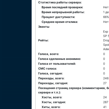
Статистика работы сервера:
Время последней проверки:
Нет
Время непрерывной работы:
1 д
Процент доступности:
66%
Среднее время отклика:
Нет
Эвенты
Exp
SP 
Рейты:
Dro
Spoi
Ade
Голоса, всего:
0
Голоса сделанные анонимно:
0
Голоса от пользователей:
0
СМС голоса:
0
Голоса, сегодня:
0
Переходы, всего:
246
Переходы, сегодня:
27
Посещения страниц сервера (комментариев, б
сервере и т.п.):
Хосты, всего:
24
Хосты, сегодня:
287
Хиты, всего:
41