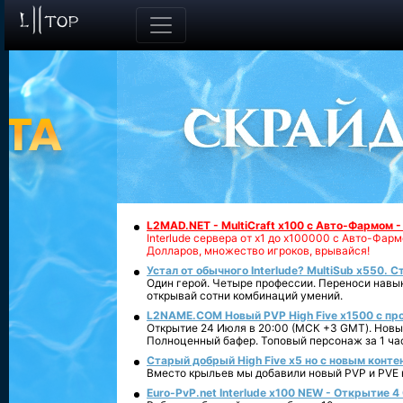
L2MAD.NET - MultiCraft x100 с Авто-Фармом 
Interlude сервера от х1 до х100000 с Авто-Фа
Долларов, множество игроков, врывайся!
Устал от обычного Interlude? MultiSub x550. С
Один герой. Четыре профессии. Переноси навык
открывай сотни комбинаций умений.
L2NAME.COM Новый PVP High Five x1500 с п
Открытие 24 Июля в 20:00 (МСК +3 GMT). Новый
Полноценный бафер. Топовый персонаж за 1 ча
Старый добрый High Five x5 но с новым конте
Вместо крыльев мы добавили новый PVP и PVE ко
Euro-PvP.net Interlude х100 NEW - Открытие 4