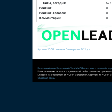
Хиты, сегодня:
577
Рейтинг:
0
Рейтинг-голосов:
0
Комментарии:
0
Купить 1000 показов баннера от 0,11 у.е.
База знаний Aion
База знаний Tera
MMOGame - новости онлайн игр
Копирование материалов с данного сайта без ссылок на оригинал 
Lineage II is a trademark of NCsoft Corporation. Copyright © NCsoft Co
Обратная связь