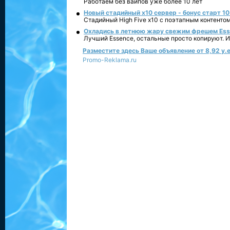
Работаем без вайпов уже более 10 лет
Новый стадийный х10 сервер - бонус старт 10
Стадийный High Five x10 с поэтапным контенто
Охладись в летнюю жару свежим фрешем Essen
Лучший Essence, остальные просто копируют. 
Разместите здесь Ваше объявление от 8,92 у.е
Promo-Reklama.ru