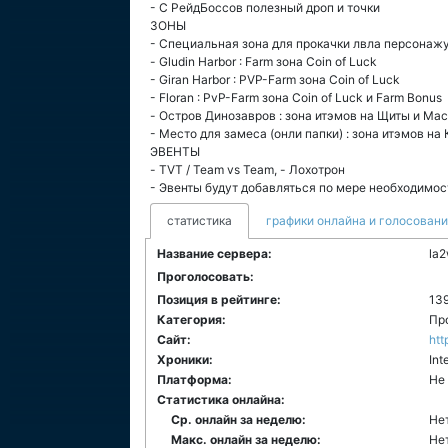
- С РейдБоссов полезный дроп и точки
ЗОНЫ
- Специальная зона для прокачки лвла персонаж
- Gludin Harbor : Farm зона Coin of Luck
- Giran Harbor : PVP-Farm зона Coin of Luck
- Floran : PvP-Farm зона Coin of Luck и Farm Bonus
- Остров Динозавров : зона итэмов на Щиты и Ма
- Место для замеса (онли папки) : зона итэмов на
ЭВЕНТЫ
- TVT / Team vs Team, - Лохотрон
- Эвенты будут добавляться по мере необходимос
статистика
графики онлайна и голосован
Название сервера:
la2
Проголосовать:
Позиция в рейтинге:
13
Категория:
Пр
Сайт:
htt
Хроники:
Int
Платформа:
Не
Статистика онлайна:
Ср. онлайн за неделю:
Не
Макс. онлайн за неделю:
Не