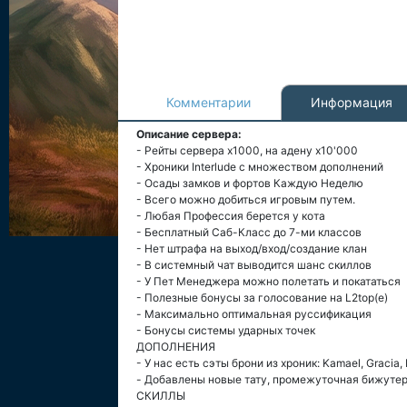
Комментарии
Информация
Описание сервера:
- Рейты сервера х1000, на адену х10'000
- Хроники Interlude с множеством дополнений
- Осады замков и фортов Каждую Неделю
- Всего можно добиться игровым путем.
- Любая Профессия берется у кота
- Бесплатный Саб-Класс до 7-ми классов
- Нет штрафа на выход/вход/создание клан
- В системный чат выводится шанс скиллов
- У Пет Менеджера можно полетать и покататься
- Полезные бонусы за голосование на L2top(е)
- Максимально оптимальная руссификация
- Бонусы системы ударных точек
ДОПОЛНЕНИЯ
- У нас есть сэты брони из хроник: Kamael, Gracia,
- Добавлены новые тату, промежуточная бижутери
СКИЛЛЫ