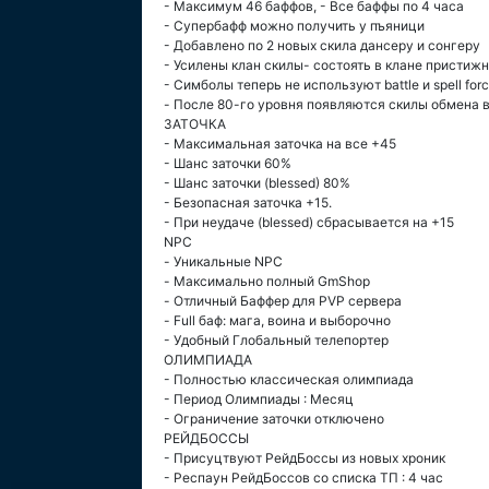
- Максимум 46 баффов, - Все баффы по 4 часа
- Супербафф можно получить у пъяници
- Добавлено по 2 новых скила дансеру и сонгеру
- Усилены клан скилы- состоять в клане пристиж
- Симболы теперь не используют battle и spell for
- После 80-го уровня появляются скилы обмена 
ЗАТОЧКА
- Максимальная заточка на все +45
- Шанс заточки 60%
- Шанс заточки (blessed) 80%
- Безопасная заточка +15.
- При неудаче (blessed) сбрасывается на +15
NPC
- Уникальные NPC
- Максимально полный GmShop
- Отличный Баффер для PVP сервера
- Full баф: мага, воина и выборочно
- Удобный Глобальный телепортер
ОЛИМПИАДА
- Полностью классическая олимпиада
- Период Олимпиады : Месяц
- Ограничение заточки отключено
РЕЙДБОССЫ
- Присуцтвуют РейдБоссы из новых хроник
- Респаун РейдБоссов со списка ТП : 4 час