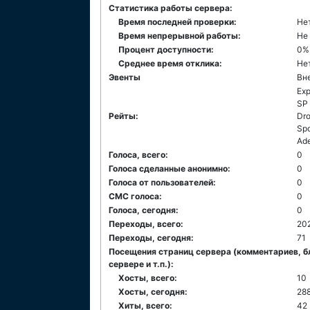
Статистика работы сервера:
Время последней проверки:
Не
Время непрерывной работы:
Не
Процент доступности:
0%
Среднее время отклика:
Не
Эвенты
Вн
Ex
SP
Рейты:
Dro
Spo
Ad
Голоса, всего:
0
Голоса сделанные анонимно:
0
Голоса от пользователей:
0
СМС голоса:
0
Голоса, сегодня:
0
Переходы, всего:
20
Переходы, сегодня:
71
Посещения страниц сервера (комментариев, б
сервере и т.п.):
Хосты, всего:
10
Хосты, сегодня:
28
Хиты, всего:
42