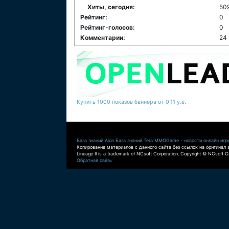
Хиты, сегодня:
50
Рейтинг:
0
Рейтинг-голосов:
0
Комментарии:
24
Купить 1000 показов баннера от 0,11 у.е.
База знаний Aion
База знаний Tera
MMOGame - новости онлайн игр
Копирование материалов с данного сайта без ссылок на оригинал 
Lineage II is a trademark of NCsoft Corporation. Copyright © NCsoft Co
Обратная связь