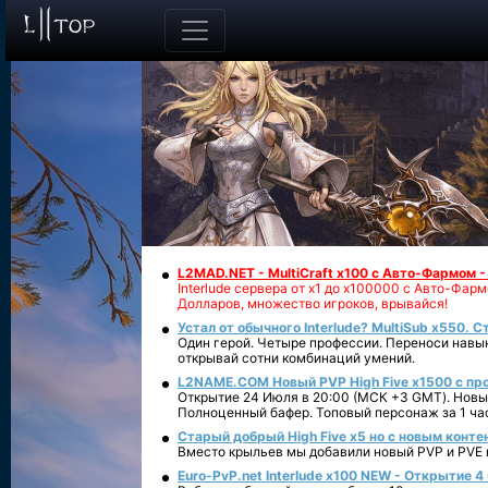
L2MAD.NET - MultiCraft x100 с Авто-Фармом 
Interlude сервера от х1 до х100000 с Авто-Фа
Долларов, множество игроков, врывайся!
Устал от обычного Interlude? MultiSub x550. С
Один герой. Четыре профессии. Переноси навык
открывай сотни комбинаций умений.
L2NAME.COM Новый PVP High Five x1500 с п
Открытие 24 Июля в 20:00 (МСК +3 GMT). Новый
Полноценный бафер. Топовый персонаж за 1 ча
Старый добрый High Five x5 но с новым конте
Вместо крыльев мы добавили новый PVP и PVE ко
Euro-PvP.net Interlude х100 NEW - Открытие 4