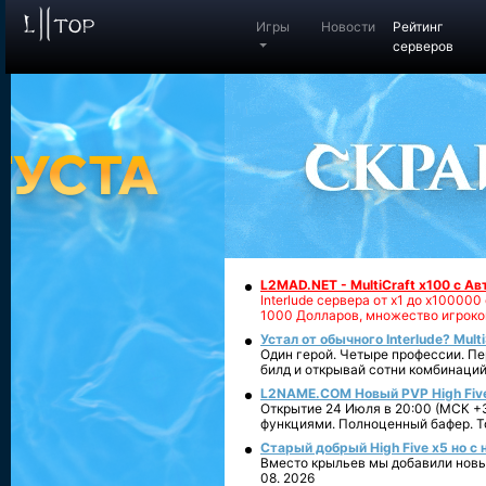
Игры
Новости
Рейтинг
серверов
L2MAD.NET - MultiCraft x100 с А
Interlude сервера от х1 до х1000
1000 Долларов, множество игроко
Устал от обычного Interlude? Mult
Один герой. Четыре профессии. Пе
билд и открывай сотни комбинаций
L2NAME.COM Новый PVP High Fiv
Открытие 24 Июля в 20:00 (МСК +3
функциями. Полноценный бафер. То
Старый добрый High Five x5 но с
Вместо крыльев мы добавили новый
08. 2026