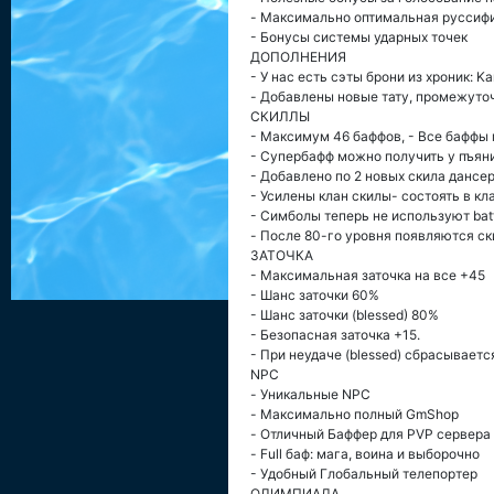
- Максимально оптимальная руссиф
- Бонусы системы ударных точек
ДОПОЛНЕНИЯ
- У нас есть сэты брони из хроник: Ka
- Добавлены новые тату, промежуточ
СКИЛЛЫ
- Максимум 46 баффов, - Все баффы 
- Супербафф можно получить у пъян
- Добавлено по 2 новых скила дансер
- Усилены клан скилы- состоять в к
- Симболы теперь не используют battl
- После 80-го уровня появляются с
ЗАТОЧКА
- Максимальная заточка на все +45
- Шанс заточки 60%
- Шанс заточки (blessed) 80%
- Безопасная заточка +15.
- При неудаче (blessed) сбрасываетс
NPC
- Уникальные NPC
- Максимально полный GmShop
- Отличный Баффер для PVP сервера
- Full баф: мага, воина и выборочно
- Удобный Глобальный телепортер
ОЛИМПИАДА