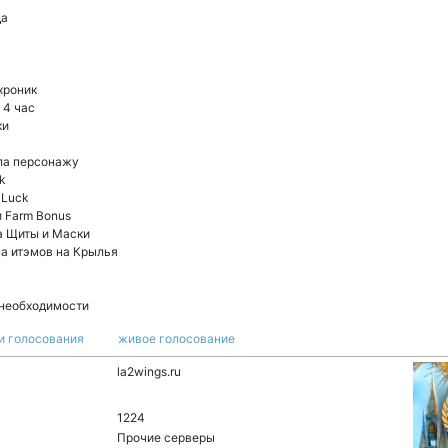
да
хроник
 4 час
ки
вла персонажу
ck
 Luck
 и Farm Bonus
на Щиты и Маски
она итэмов на Крылья
 необходимости
и голосования
живое голосование
la2wings.ru
1224
Прочие серверы