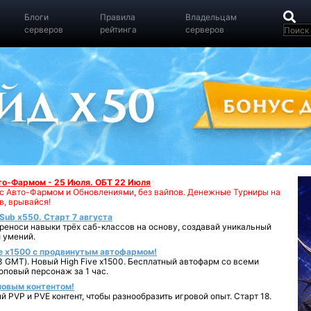
Блоги
Правила
Владельцам
серверов
рейтинга
серверов
вто-Фармом - 25 Июля. ОБТ 22 Июля
00 с Авто-Фармом и Обновлениями, без вайпов. Денежные Турниры на
в, врывайся!
iSub x550. Старт 7 августа
реноси навыки трёх саб-классов на основу, создавай уникальный
 умений.
e x1500 с продвинутым автофармом!
 GMT). Новый High Five x1500. Бесплатный автофарм со всеми
повый персонаж за 1 час.
 новым контентом!
 PVP и PVE контент, чтобы разнообразить игровой опыт. Старт 18.