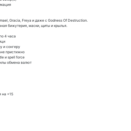
икация
mael, Gracia, Freya и даже с Godness Of Destruction.
ная бижутерия, маски, щиты и крылья.
по 4 часа
ици
у и сонгеру
лане пристижно
e и spell force
килы обмена валют
я на +15