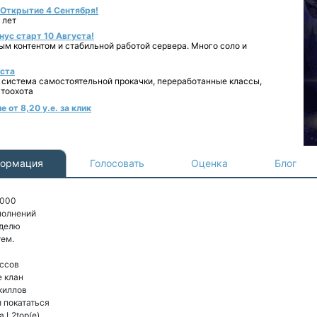
- Открытие 4 Сентября!
 лет
нус старт 10 Августа!
ным контентом и стабильной работой сервера. Много соло и
уста
 система самостоятельной прокачки, переработанные классы,
втоохота
 от 8,20 у.е. за клик
ормация
Голосовать
Оценка
Блог
'000
ополнений
еделю
тем.
ассов
е клан
киллов
 покататься
 L2top(е)