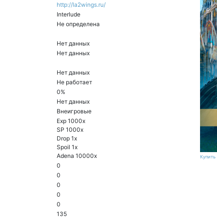
http://la2wings.ru/
Interlude
Не определена
Нет данных
Нет данных
Нет данных
Не работает
0%
Нет данных
Внеигровые
Exp 1000x
SP 1000x
Drop 1x
Spoil 1x
Adena 10000x
Купить 
0
0
0
0
0
135