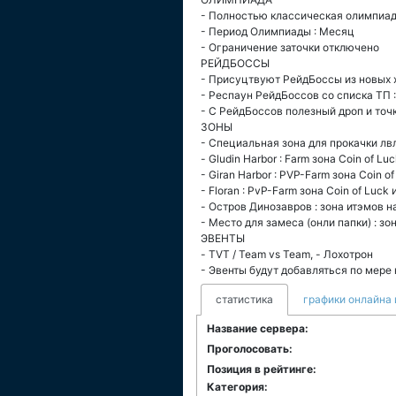
- Полностью классическая олимпиа
- Период Олимпиады : Месяц
- Ограничение заточки отключено
РЕЙДБОССЫ
- Присуцтвуют РейдБоссы из новых 
- Респаун РейдБоссов со списка ТП :
- С РейдБоссов полезный дроп и точ
ЗОНЫ
- Специальная зона для прокачки л
- Gludin Harbor : Farm зона Coin of Lu
- Giran Harbor : PVP-Farm зона Coin of
- Floran : PvP-Farm зона Coin of Luck
- Остров Динозавров : зона итэмов 
- Место для замеса (онли папки) : з
ЭВЕНТЫ
- TVT / Team vs Team, - Лохотрон
- Эвенты будут добавляться по мере
статистика
графики онлайна 
Название сервера:
Проголосовать:
Позиция в рейтинге:
Категория: