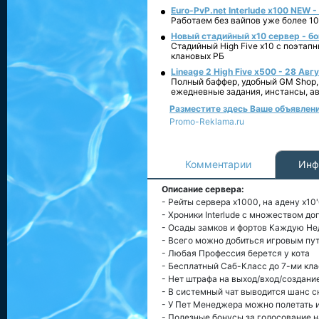
Euro-PvP.net Interlude х100 NEW 
Работаем без вайпов уже более 10
Новый стадийный х10 сервер - бо
Стадийный High Five x10 с поэтап
клановых РБ
Lineage 2 High Five x500 - 28 Авг
Полный баффер, удобный GM Shop,
ежедневные задания, инстансы, а
Разместите здесь Ваше объявление
Promo-Reklama.ru
Комментарии
Инф
Описание сервера:
- Рейты сервера х1000, на адену х10
- Хроники Interlude с множеством д
- Осады замков и фортов Каждую Н
- Всего можно добиться игровым пу
- Любая Профессия берется у кота
- Бесплатный Саб-Класс до 7-ми кл
- Нет штрафа на выход/вход/создани
- В системный чат выводится шанс с
- У Пет Менеджера можно полетать и
- Полезные бонусы за голосование на