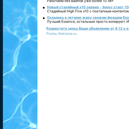
Работаем без вайпов уже более 10 лет
Новый стадийный х10 сервер - бонус старт 10
Стадийный High Five x10 с поэтапным контенто
Охладись в летнюю жару свежим фрешем Essen
Лучший Essence, остальные просто копируют. 
Разместите здесь Ваше объявление от 8,13 у.е.
Promo-Reklama.ru