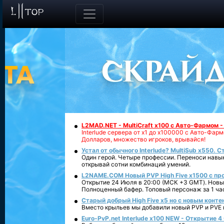
L2MAD.NET - MultiCraft x100 с Авто-Фармом 
Interlude сервера от х1 до х100000 с Авто-Фа
Долларов, множество игроков, врывайся!
Устал от обычного Interlude? MultiSub x550. С
Один герой. Четыре профессии. Переноси навык
открывай сотни комбинаций умений.
L2NAME.COM Новый PVP High Five x1500 с п
Открытие 24 Июля в 20:00 (МСК +3 GMT). Новый
Полноценный бафер. Топовый персонаж за 1 ча
Старый добрый High Five x5 но с новым конте
Вместо крыльев мы добавили новый PVP и PVE ко
Euro-PvP.net Interlude х100 NEW - Открытие 4