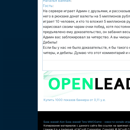
Наталья Банная
:
Гость
:
На сервере играет Админ с друзьями, и рассказыв
него в рюкзаке донат валюты на 5 миллионов рубле
играет 10 человек, и кто то вложил 5 миллионов р
нарисовал своим чарам очки побед, хотя постоянн
предъявлено ему доказательство, он забанил весь 
Админ вас заблокировал за читерство. А вы чмошн
Дебилы!
Если бы у нас не было доказательств, я бы такого 
читеры, и дебилы. Думаю что этот комментарий и 
Купить 1000 показов баннера от 0,11 у.е.
База знаний Aion
База знаний Tera
MMOGame - новости онлайн игр
Копирование материалов с данного сайта без ссылок на оригинал 
Lineage II is a trademark of NCsoft Corporation. Copyright © NCsoft Co