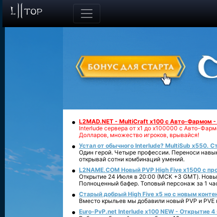
L2MAD.NET - MultiCraft x100 с Авто-Фармом 
Interlude сервера от х1 до х100000 с Авто-Фа
Долларов, множество игроков, врывайся!
Устал от обычного Interlude? MultiSub x550. С
Один герой. Четыре профессии. Переноси навык
открывай сотни комбинаций умений.
L2NAME.COM Новый PVP High Five x1500 с п
Открытие 24 Июля в 20:00 (МСК +3 GMT). Новый
Полноценный бафер. Топовый персонаж за 1 ча
Старый добрый High Five x5 но с новым конте
Вместо крыльев мы добавили новый PVP и PVE ко
Euro-PvP.net Interlude х100 NEW - Открытие 4