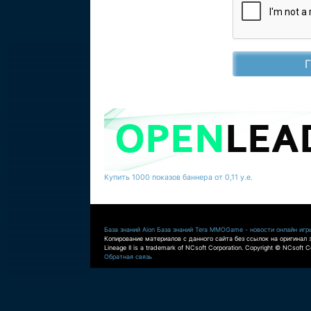
Купить 1000 показов баннера от 0,11 у.е.
База знаний Aion
База знаний Tera
MMOGame - новости онлайн игр
Копирование материалов с данного сайта без ссылок на оригинал 
Lineage II is a trademark of NCsoft Corporation. Copyright © NCsoft Co
Обратная связь