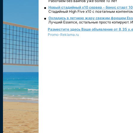
Работаем без вайпов уже более 10 лет
Новый стадийный х10 сервер - бонус старт 10
Стадийный High Five x10 с поэтапным контенто
Охладись в летнюю жару свежим фрешем Essen
Лучший Essence, остальные просто копируют. 
Разместите здесь Ваше объявление от 8,35 у.е
Promo-Reklama.ru