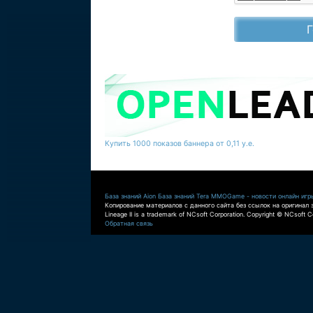
Купить 1000 показов баннера от 0,11 у.е.
База знаний Aion
База знаний Tera
MMOGame - новости онлайн игр
Копирование материалов с данного сайта без ссылок на оригинал 
Lineage II is a trademark of NCsoft Corporation. Copyright © NCsoft Co
Обратная связь