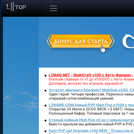
L2MAD.NET - MultiCraft x100 с Авто-Фармом 
Interlude сервера от х1 до х100000 с Авто-Фа
Долларов, множество игроков, врывайся!
Устал от обычного Interlude? MultiSub x550. С
Один герой. Четыре профессии. Переноси навык
открывай сотни комбинаций умений.
L2NAME.COM Новый PVP High Five x1500 с п
Открытие 24 Июля в 20:00 (МСК +3 GMT). Новый
Полноценный бафер. Топовый персонаж за 1 ча
Старый добрый High Five x5 но с новым конте
Вместо крыльев мы добавили новый PVP и PVE ко
Euro-PvP.net Interlude х100 NEW - Открытие 4