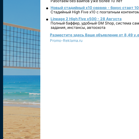
Работаем без вайпов уже более 10 лет
Новый стадийный х10 сервер - бонус старт 10
Стадийный High Five x10 с поэтапным контенто
Lineage 2 High Five x500 - 28 Августа
Полный баффер, удобный GM Shop, система сам
задания, инстансы, автоохота
Разместите здесь Ваше объявление от 8,49 у.е
Promo-Reklama.ru