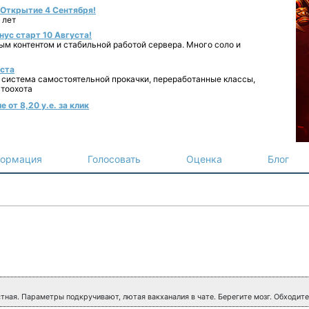
- Открытие 4 Сентября!
 лет
нус старт 10 Августа!
ным контентом и стабильной работой сервера. Много соло и
уста
 система самостоятельной прокачки, переработанные классы,
втоохота
 от 8,20 у.е. за клик
ормация
Голосовать
Оценка
Блог
тная. Параметры подкручивают, лютая вакханалия в чате. Берегите мозг. Обходите 