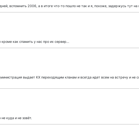
ней, вспомнить 2006, а в итоге что-то пошло не так и я, похоже, задержусь тут н
кроме как спамить у нас про их сервер...
дминистрация выдает КХ переходящим кланам и всегда идет всем на встречу и не с
 не куда и не зовёт.