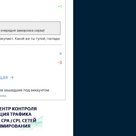
+1
ь очередня заморозка серва!
окупают. Какой же ты тупой, госпади.
#
-3
щая →
ли зашедшие под аккаунтом
ном
.