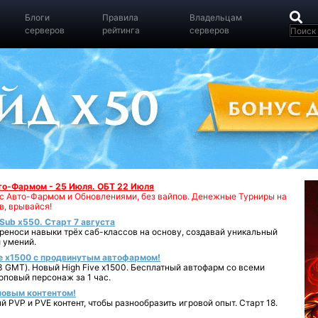
Блоги
Правила
Владельцам
серверов
рейтинга
серверов
вто-Фармом - 25 Июля. ОБТ 22 Июля
00 с Авто-Фармом и Обновлениями, без вайпов. Денежные Турниры на
в, врывайся!
iSub x550. Старт 7 августа
реноси навыки трёх саб-классов на основу, создавай уникальный
 умений.
e x1500 с продвинутым автофармом!
 GMT). Новый High Five x1500. Бесплатный автофарм со всеми
повый персонаж за 1 час.
 новым контентом!
 PVP и PVE контент, чтобы разнообразить игровой опыт. Старт 18.