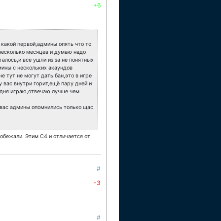
+6
 какой первой,админы опять что то
в несколько месяцев и думаю надо
талось,и все ушли из за не понятных
мины с нескольких акаундов
е тут не могут дать бан,это в игре
 у вас внутри горит,ещё пару дней и
2 дня играю,отвечаю лучше чем
у вас админы опомнились только щас
 побежали. Этим С4 и отличается от
#
-3
#