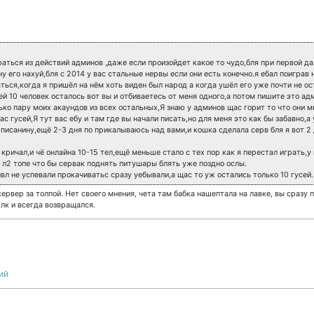
аться из действий админов ,даже если произойдет какое то чудо,бля при первой да
у его нахуй,бля с 2014 у вас стальные нервы если они есть конечно.я ебал поигра
аться,когда я пришёл на нём хоть виден был народ а когда ушёл его уже почти не ос
ей 10 человек осталось вот вы и отбиваетесь от меня одного,а потом пишите это ад
ько пару моих акаундов из всех остальных,Я знаю у админов щас горит то что они мн
вас гусей,Я тут вас ебу и там где вы начали писать,но для меня это как бы забавно,а
у писанину,ещё 2-3 дня по прикалываюсь над вами,и кошка сделала серв бля я вот 
 кричал,и чё онлайна 10-15 тел,ещё меньше стало с тех пор как я перестал играть,
а л2 топе что бы сервак поднять питушары блять уже поздно ослы.
вл не успевали прокачиватьс сразу уебывали,а щас то уж остались только 10 гусей.
 сервер за толпой. Нет своего мнения, чета там бабка нашептала на лавке, вы сразу
 лк и всегда возвращался.
ий