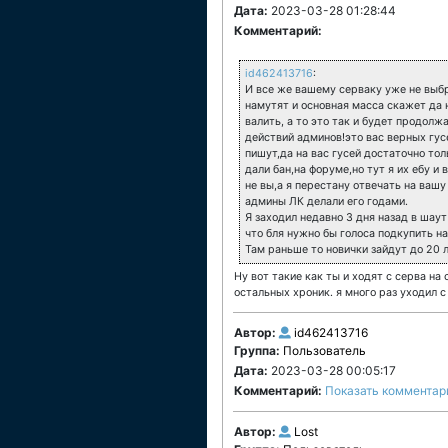
Дата:
2023-03-28 01:28:44
Комментарий:
id462413716
:
И все же вашему серваку уже не выбр
намутят и основная масса скажет да н
валить, а то это так и будет продолж
действий админов!это вас верных гус
пишут,да на вас гусей достаточно тол
дали бан,на форуме,но тут я их ебу и 
не вы,а я перестану отвечать на ваш
админы ЛК делали его годами.
Я заходил недавно 3 дня назад в шаут
что бля нужно бы голоса подкупить н
Там раньше то новички зайдут до 20 л
Ну вот такие как ты и ходят с серва на
остальных хроник. я много раз уходил с
Автор:
id462413716
Группа:
Пользователь
Дата:
2023-03-28 00:05:17
Комментарий:
Показать комментар
Автор:
Lost