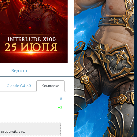
Виджет
Classic C4 x3
Комплекс
#
+2
стороной.. это.