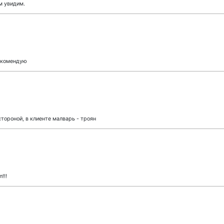
м увидим.
рекомендую
тороной, в клиенте малварь - троян
!!!