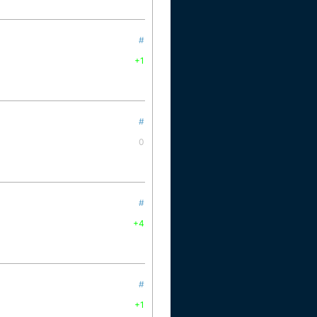
#
+1
#
0
#
+4
#
+1