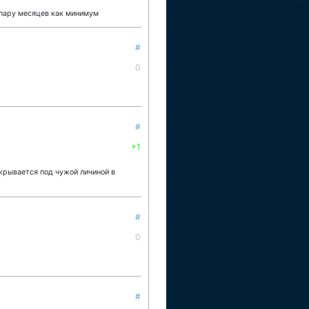
а пару месяцев как минимум
#
0
#
+1
крывается под чужой личиной в
#
0
#