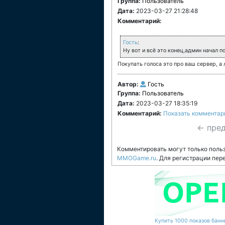
Группа:
Пользователь
Дата:
2023-03-27 21:28:48
Комментарий:
Гость
:
Ну вот и всё это конец,админ начал п
Покупать голоса это про ваш сервер, а 
Автор:
Гость
Группа:
Пользователь
Дата:
2023-03-27 18:35:19
Комментарий:
Показать комментар
← пре
Комментировать могут только поль
MMOGame.ru
. Для регистрации пер
Купить 1000 показов банне