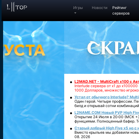
Игры
Новости
Рейтинг
серверов
L2MAD.NET - MultiCraft x100 с А
Interlude сервера от х1 до х1000
1000 Долларов, множество игроко
Устал от обычного Interlude? Mult
Один герой. Четыре профессии. Пе
билд и открывай сотни комбинаций
L2NAME.COM Новый PVP High Fiv
Открытие 24 Июля в 20:00 (МСК +3
функциями. Полноценный бафер. То
Старый добрый High Five x5 но с
Вместо крыльев мы добавили новый
08. 2026