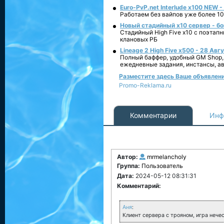
Euro-PvP.net Interlude х100 NEW 
Работаем без вайпов уже более 10
Новый стадийный х10 сервер - бо
Стадийный High Five x10 с поэтап
клановых РБ
Lineage 2 High Five x500 - 28 Авг
Полный баффер, удобный GM Shop,
ежедневные задания, инстансы, а
Разместите здесь Ваше объявление
Promo-Reklama.ru
Комментарии
Инф
Автор:
mrmelancholy
Группа:
Пользователь
Дата:
2024-05-12 08:31:31
Комментарий:
Аня
:
Клиент сервера с трояном, игра нечес