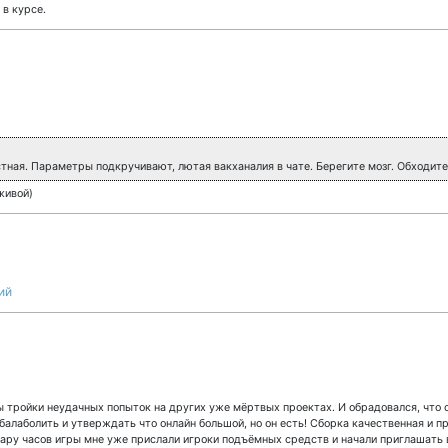
в курсе.
тная. Параметры подкручивают, лютая вакханалия в чате. Берегите мозг. Обходите 
 живой)
ий
ы тройки неудачных попыток на других уже мёртвых проектах. И обрадовался, что о
 балаболить и утверждать что онлайн большой, но он есть! Сборка качественная и п
 пару часов игры мне уже прислали игроки подъёмных средств и начали приглашать 