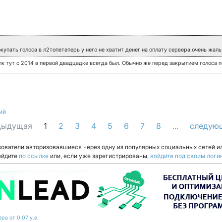
окупать голоса в л2топетеперь у него не хватит денег на оплату сервера.очень жал
лк тут с 2014 в первой двадцадке всегда был. Обычно же перед закрытием голоса п
ий
дыдущая
1
2
3
4
5
6
7
8
...
следую
зователи авторизовавшиеся через одну из популярных социальных сетей и
ейдите
по ссылке
или, если уже зарегистрированы,
войдите под своим логи
ра от 0,07 у.е.