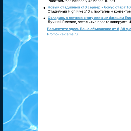
Работаем без вайпов уже более 10 лет
Новый стадийный х10 сервер - бонус старт 10
Стадийный High Five x10 с поэтапным контенто
Охладись в летнюю жару свежим фрешем Essen
Лучший Essence, остальные просто копируют. 
Разместите здесь Ваше объявление от 8,88 у.е
Promo-Reklama.ru