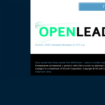
Купить 1000 показов баннера от 0,11 у.е.
База знаний Aion
База знаний Tera
MMOGame - новости онлайн игр
Копирование материалов с данного сайта без ссылок на оригинал 
Lineage II is a trademark of NCsoft Corporation. Copyright © NCsoft Co
Обратная связь