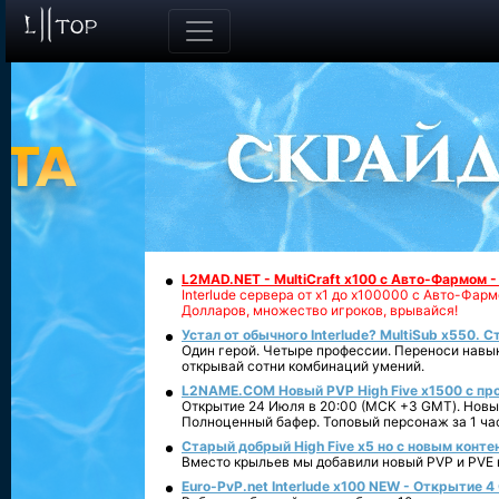
L2MAD.NET - MultiCraft x100 с Авто-Фармом 
Interlude сервера от х1 до х100000 с Авто-Фа
Долларов, множество игроков, врывайся!
Устал от обычного Interlude? MultiSub x550. С
Один герой. Четыре профессии. Переноси навык
открывай сотни комбинаций умений.
L2NAME.COM Новый PVP High Five x1500 с п
Открытие 24 Июля в 20:00 (МСК +3 GMT). Новый
Полноценный бафер. Топовый персонаж за 1 ча
Старый добрый High Five x5 но с новым конте
Вместо крыльев мы добавили новый PVP и PVE ко
Euro-PvP.net Interlude х100 NEW - Открытие 4