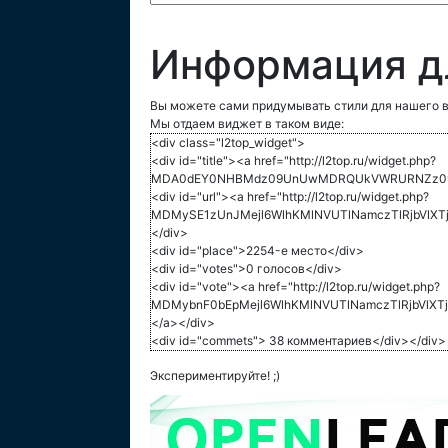
Информация д
Вы можете сами придумывать стили для нашего в
Мы отдаем виджет в таком виде:
<div class="l2top_widget">
<div id="title"><a href="http://l2top.ru/widget.php?
MDA0dEY0NHBMdz09UnUwMDRQUkVWRURNZz09">
<div id="url"><a href="http://l2top.ru/widget.php?
MDMySE1zUnJMejl6WlhKMlNVUTlNamczTlRjbVlXTj
</div>
<div id="place">2254-е место</div>
<div id="votes">0 голосов</div>
<div id="vote"><a href="http://l2top.ru/widget.php?
MDMybnF0bEpMejl6WlhKMlNVUTlNamczTlRjbVlXT
</a></div>
<div id="commets"> 38 комментариев</div></div>
Экспериментируйте! ;)