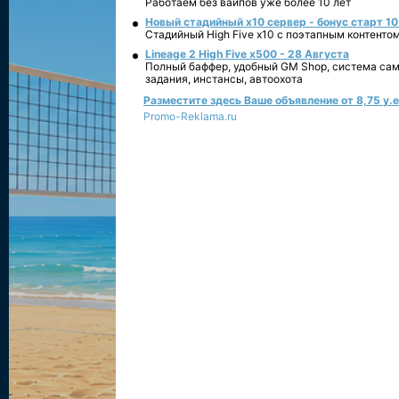
Работаем без вайпов уже более 10 лет
Новый стадийный х10 сервер - бонус старт 10
Стадийный High Five x10 с поэтапным контенто
Lineage 2 High Five x500 - 28 Августа
Полный баффер, удобный GM Shop, система сам
задания, инстансы, автоохота
Разместите здесь Ваше объявление от 8,75 у.е.
Promo-Reklama.ru