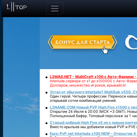
L2MAD.NET - MultiCraft x100 с Авто-Фармом 
Interlude сервера от х1 до х100000 с Авто-Фа
Долларов, множество игроков, врывайся!
Устал от обычного Interlude? MultiSub x550. С
Один герой. Четыре профессии. Переноси навык
открывай сотни комбинаций умений.
L2NAME.COM Новый PVP High Five x1500 с п
Открытие 24 Июля в 20:00 (МСК +3 GMT). Новый
Полноценный бафер. Топовый персонаж за 1 ча
Старый добрый High Five x5 но с новым конте
Вместо крыльев мы добавили новый PVP и PVE ко
Euro-PvP.net Interlude х100 NEW - Открытие 4