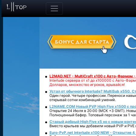
L2MAD.NET - MultiCraft x100 с Авто-Фармом 
Interlude сервера от х1 до х100000 с Авто-Фа
Долларов, множество игроков, врывайся!
Устал от обычного Interlude? MultiSub x550. С
Один герой. Четыре профессии. Переноси навык
открывай сотни комбинаций умений.
L2NAME.COM Новый PVP High Five x1500 с п
Открытие 24 Июля в 20:00 (МСК +3 GMT). Новый
Полноценный бафер. Топовый персонаж за 1 ча
Старый добрый High Five x5 но с новым конте
Вместо крыльев мы добавили новый PVP и PVE ко
Euro-PvP.net Interlude х100 NEW - Открытие 4