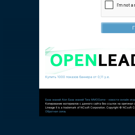
Купить 1000 показов баннера от 0,11 у.е.
База знаний Aion
База знаний Tera
MMOGame - новости онлайн игр
Копирование материалов с данного сайта без ссылок на оригинал 
Lineage II is a trademark of NCsoft Corporation. Copyright © NCsoft Co
Обратная связь