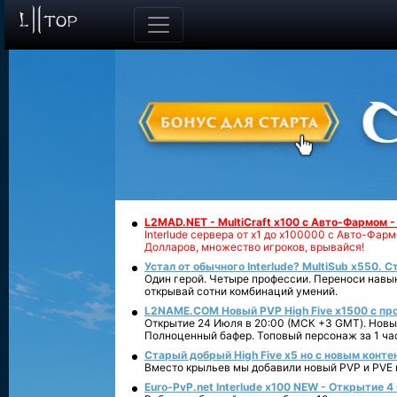
L2MAD.NET - MultiCraft x100 с Авто-Фармом 
Interlude сервера от х1 до х100000 с Авто-Фа
Долларов, множество игроков, врывайся!
Устал от обычного Interlude? MultiSub x550. С
Один герой. Четыре профессии. Переноси навык
открывай сотни комбинаций умений.
L2NAME.COM Новый PVP High Five x1500 с п
Открытие 24 Июля в 20:00 (МСК +3 GMT). Новый
Полноценный бафер. Топовый персонаж за 1 ча
Старый добрый High Five x5 но с новым конте
Вместо крыльев мы добавили новый PVP и PVE ко
Euro-PvP.net Interlude х100 NEW - Открытие 4