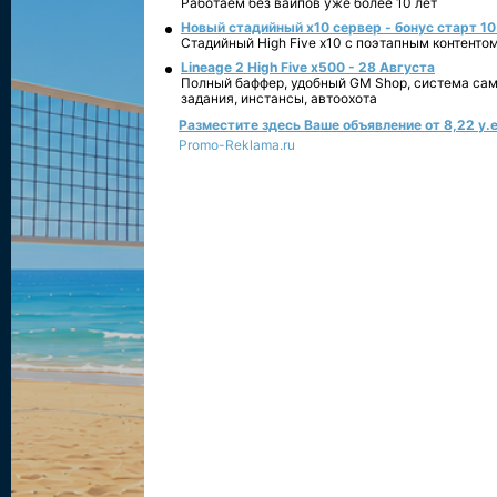
Работаем без вайпов уже более 10 лет
Новый стадийный х10 сервер - бонус старт 10
Стадийный High Five x10 с поэтапным контенто
Lineage 2 High Five x500 - 28 Августа
Полный баффер, удобный GM Shop, система сам
задания, инстансы, автоохота
Разместите здесь Ваше объявление от 8,22 у.е
Promo-Reklama.ru