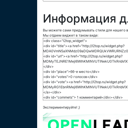
Информация д
Вы можете сами придумывать стили для нашего в
Мы отдаем виджет в таком виде:
<div class="l2top_widget">
<div id="title"><a href="http://l2top.ru/widget.php?
MDA0VmN5aXNMdz09aDQwMDRQUkVWRURNZz09">
<div id="url"><a href="http://l2top.ru/widget.php?
MDMyTEJNRE1Mejl6WlhKMlNVUTlNekU0TkRnbVlXT
</div>
<div id="place">66-е место</div>
<div id="votes">0 голосов</div>
<div id="vote"><a href="http://l2top.ru/widget.php?
MDMyRG1EbnRMejl6WlhKMlNVUTlNekU0TkRnbVlX
</a></div>
<div id="commets"> 1 комментарий</div></div>
Экспериментируйте! ;)