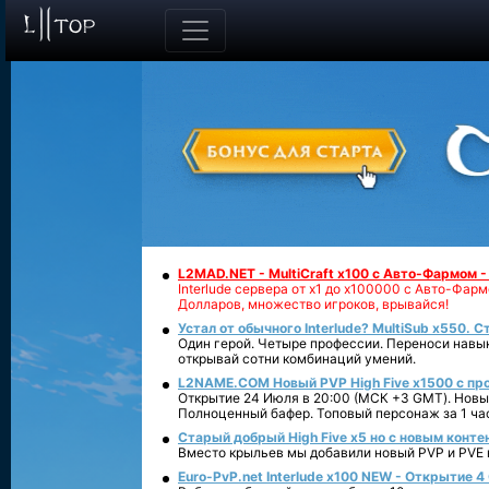
L2MAD.NET - MultiCraft x100 с Авто-Фармом 
Interlude сервера от х1 до х100000 с Авто-Фа
Долларов, множество игроков, врывайся!
Устал от обычного Interlude? MultiSub x550. С
Один герой. Четыре профессии. Переноси навык
открывай сотни комбинаций умений.
L2NAME.COM Новый PVP High Five x1500 с п
Открытие 24 Июля в 20:00 (МСК +3 GMT). Новый
Полноценный бафер. Топовый персонаж за 1 ча
Старый добрый High Five x5 но с новым конте
Вместо крыльев мы добавили новый PVP и PVE ко
Euro-PvP.net Interlude х100 NEW - Открытие 4