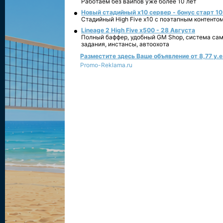
Работаем без вайпов уже более 10 лет
Новый стадийный х10 сервер - бонус старт 10
Стадийный High Five x10 с поэтапным контенто
Lineage 2 High Five x500 - 28 Августа
Полный баффер, удобный GM Shop, система сам
задания, инстансы, автоохота
Разместите здесь Ваше объявление от 8,77 у.е.
Promo-Reklama.ru