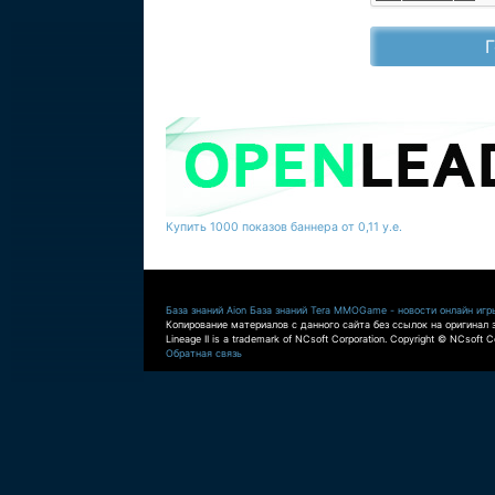
Купить 1000 показов баннера от 0,11 у.е.
База знаний Aion
База знаний Tera
MMOGame - новости онлайн игр
Копирование материалов с данного сайта без ссылок на оригинал 
Lineage II is a trademark of NCsoft Corporation. Copyright © NCsoft Co
Обратная связь