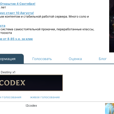
- Открытие 4 Сентября!
 лет
нус старт 10 Августа!
ным контентом и стабильной работой сервера. Много соло и
уста
 система самостоятельной прокачки, переработанные классы,
втоохота
 от 8,85 у.е. за клик
ормация
Голосовать
Оценка
Блог
Destiny x1
и голосования
живое голосование
l2codex