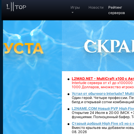
Игры
Новости
Рейтинг
серверов
L2MAD.NET - MultiCraft x100 с А
Interlude сервера от х1 до х1000
1000 Долларов, множество игроко
Устал от обычного Interlude? Mult
Один герой. Четыре профессии. Пе
билд и открывай сотни комбинаций
L2NAME.COM Новый PVP High Fiv
Открытие 24 Июля в 20:00 (МСК +3
функциями. Полноценный бафер. То
Старый добрый High Five x5 но с
Вместо крыльев мы добавили новый
08. 2026