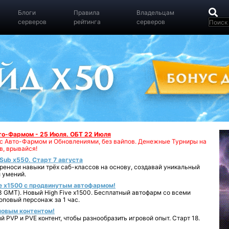
Блоги
Правила
Владельцам
серверов
рейтинга
серверов
вто-Фармом - 25 Июля. ОБТ 22 Июля
00 с Авто-Фармом и Обновлениями, без вайпов. Денежные Турниры на
в, врывайся!
iSub x550. Старт 7 августа
реноси навыки трёх саб-классов на основу, создавай уникальный
 умений.
e x1500 с продвинутым автофармом!
 GMT). Новый High Five x1500. Бесплатный автофарм со всеми
повый персонаж за 1 час.
 новым контентом!
 PVP и PVE контент, чтобы разнообразить игровой опыт. Старт 18.