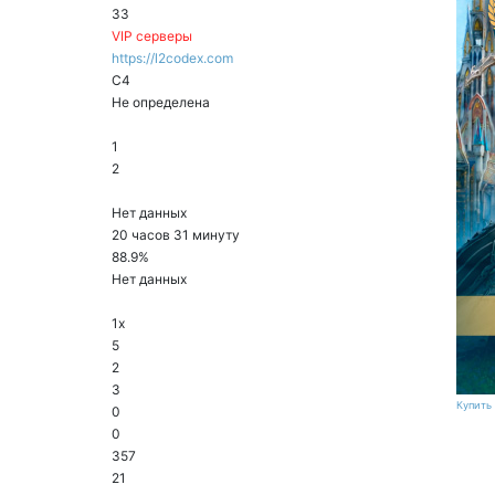
33
VIP серверы
https://l2codex.com
C4
Не определена
1
2
Нет данных
20 часов 31 минуту
88.9%
Нет данных
1x
5
2
3
Купить 
0
0
357
21