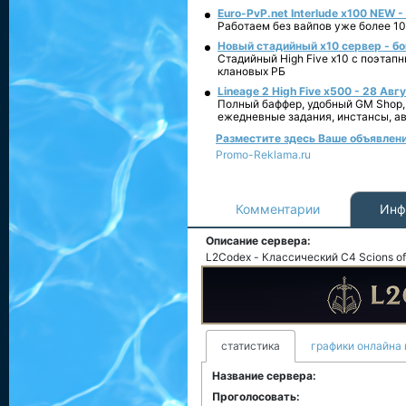
Euro-PvP.net Interlude х100 NEW 
Работаем без вайпов уже более 10
Новый стадийный х10 сервер - бо
Стадийный High Five x10 с поэтап
клановых РБ
Lineage 2 High Five x500 - 28 Авг
Полный баффер, удобный GM Shop,
ежедневные задания, инстансы, а
Разместите здесь Ваше объявление
Promo-Reklama.ru
Комментарии
Инф
Описание сервера:
L2Codex - Классический C4 Scions of 
статистика
графики онлайна 
Название сервера:
Проголосовать: