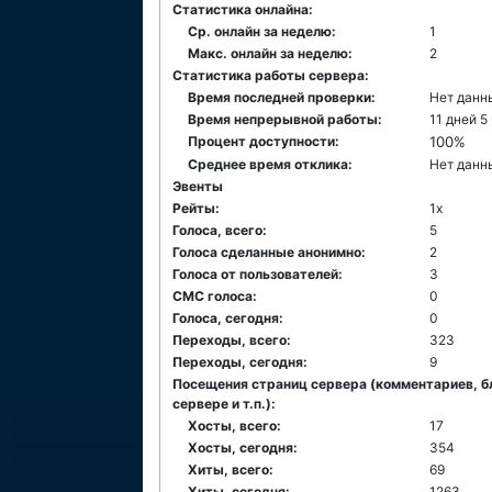
Статистика онлайна:
Ср. онлайн за неделю:
1
Макс. онлайн за неделю:
2
Статистика работы сервера:
Время последней проверки:
Нет данн
Время непрерывной работы:
11 дней 5
Процент доступности:
100%
Среднее время отклика:
Нет данн
Эвенты
Рейты:
1x
Голоса, всего:
5
Голоса сделанные анонимно:
2
Голоса от пользователей:
3
СМС голоса:
0
Голоса, сегодня:
0
Переходы, всего:
323
Переходы, сегодня:
9
Посещения страниц сервера (комментариев, б
сервере и т.п.):
Хосты, всего:
17
Хосты, сегодня:
354
Хиты, всего:
69
Хиты, сегодня:
1263