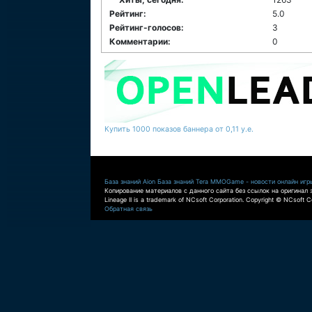
Рейтинг:
5.0
Рейтинг-голосов:
3
Комментарии:
0
Купить 1000 показов баннера от 0,11 у.е.
База знаний Aion
База знаний Tera
MMOGame - новости онлайн игр
Копирование материалов с данного сайта без ссылок на оригинал 
Lineage II is a trademark of NCsoft Corporation. Copyright © NCsoft Co
Обратная связь