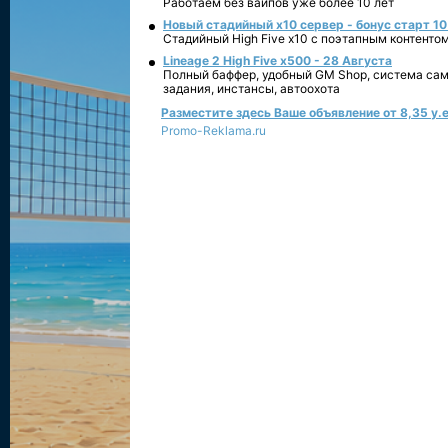
Работаем без вайпов уже более 10 лет
Новый стадийный х10 сервер - бонус старт 10
Стадийный High Five x10 с поэтапным контенто
Lineage 2 High Five x500 - 28 Августа
Полный баффер, удобный GM Shop, система сам
задания, инстансы, автоохота
Разместите здесь Ваше объявление от 8,35 у.е
Promo-Reklama.ru