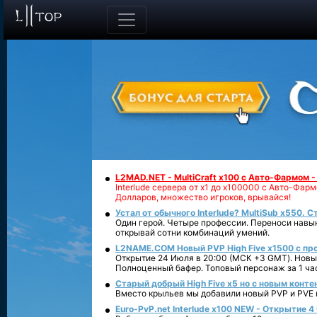
L2MAD.NET - MultiCraft x100 с Авто-Фармом 
Interlude сервера от х1 до х100000 с Авто-Фа
Долларов, множество игроков, врывайся!
Устал от обычного Interlude? MultiSub x550. С
Один герой. Четыре профессии. Переноси навык
открывай сотни комбинаций умений.
L2NAME.COM Новый PVP High Five x1500 с п
Открытие 24 Июля в 20:00 (МСК +3 GMT). Новый
Полноценный бафер. Топовый персонаж за 1 ча
Старый добрый High Five x5 но с новым конте
Вместо крыльев мы добавили новый PVP и PVE ко
Euro-PvP.net Interlude х100 NEW - Открытие 4