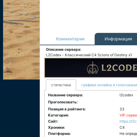
Комментарии
Информация
Описание сервера:
L2Codex - Классический C4 Scions of Destiny x1
статистика
графики онлайна и голосован
Название сервера:
l2codex
Проголосовать:
Позиция в рейтинге:
33
Категория:
VIP серв
Сайт:
https://l
Хроники:
C4
Платформа:
Не опред