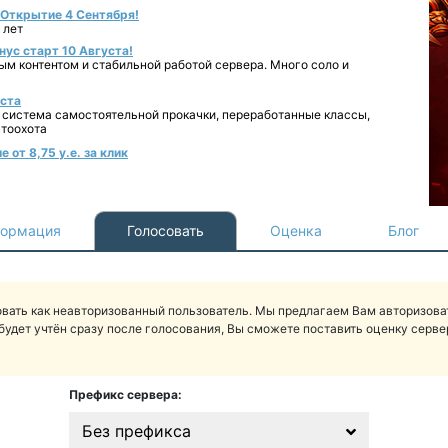
- Открытие 4 Сентября!
 лет
нус старт 10 Августа!
ным контентом и стабильной работой сервера. Много соло и
уста
 система самостоятельной прокачки, переработанные классы,
втоохота
 от 8,75 у.е. за клик
ормация
Голосовать
Оценка
Блог
вать как неавторизованный пользователь. Мы предлагаем Вам авторизоват
будет учтён сразу после голосования, Вы сможете поставить оценку сервер
Префикс сервера:
Без префикса