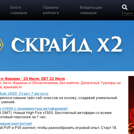
Блоги
Правила
Владельцам
серверов
рейтинга
серверов
вто-Фармом - 25 Июля. ОБТ 22 Июля
00 с Авто-Фармом и Обновлениями, без вайпов. Денежные Турниры на
в, врывайся!
iSub x550. Старт 7 августа
реноси навыки трёх саб-классов на основу, создавай уникальный
 умений.
e x1500 с продвинутым автофармом!
 GMT). Новый High Five x1500. Бесплатный автофарм со всеми
повый персонаж за 1 час.
 новым контентом!
 PVP и PVE контент, чтобы разнообразить игровой опыт. Старт 18.