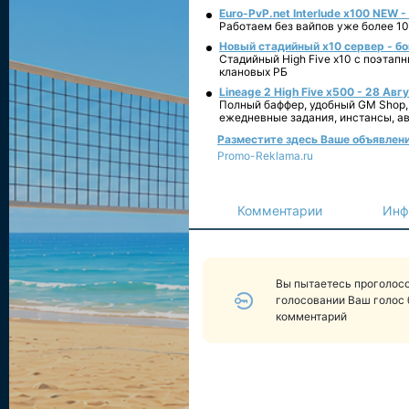
Euro-PvP.net Interlude х100 NEW 
Работаем без вайпов уже более 10
Новый стадийный х10 сервер - бо
Стадийный High Five x10 с поэтап
клановых РБ
Lineage 2 High Five x500 - 28 Авг
Полный баффер, удобный GM Shop,
ежедневные задания, инстансы, а
Разместите здесь Ваше объявление
Promo-Reklama.ru
Комментарии
Инф
Вы пытаетесь проголосо
голосовании Ваш голос 
комментарий