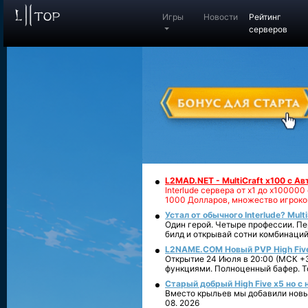
Игры
Новости
Рейтинг
серверов
L2MAD.NET - MultiCraft x100 с А
Interlude сервера от х1 до х1000
1000 Долларов, множество игроко
Устал от обычного Interlude? Mult
Один герой. Четыре профессии. Пе
билд и открывай сотни комбинаций
L2NAME.COM Новый PVP High Fiv
Открытие 24 Июля в 20:00 (МСК +3
функциями. Полноценный бафер. То
Старый добрый High Five x5 но с
Вместо крыльев мы добавили новый
08. 2026