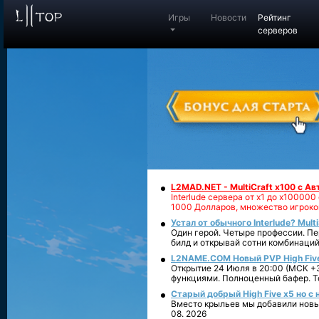
Игры
Новости
Рейтинг
серверов
L2MAD.NET - MultiCraft x100 с А
Interlude сервера от х1 до х1000
1000 Долларов, множество игроко
Устал от обычного Interlude? Mult
Один герой. Четыре профессии. Пе
билд и открывай сотни комбинаций
L2NAME.COM Новый PVP High Fiv
Открытие 24 Июля в 20:00 (МСК +3
функциями. Полноценный бафер. То
Старый добрый High Five x5 но с
Вместо крыльев мы добавили новый
08. 2026