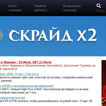
Блоги
Правила
Владельцам
серверов
рейтинга
серверов
вто-Фармом - 25 Июля. ОБТ 22 Июля
00 с Авто-Фармом и Обновлениями, без вайпов. Денежные Турниры на
в, врывайся!
iSub x550. Старт 7 августа
реноси навыки трёх саб-классов на основу, создавай уникальный
 умений.
e x1500 с продвинутым автофармом!
 GMT). Новый High Five x1500. Бесплатный автофарм со всеми
повый персонаж за 1 час.
 новым контентом!
 PVP и PVE контент, чтобы разнообразить игровой опыт. Старт 18.