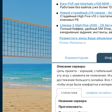
Euro-PvP.net Interlude х100 NEW 
Работаем без вайпов уже более 10
Новый стадийный х10 сервер - бо
Стадийный High Five x10 с поэтап
клановых РБ
Lineage 2 High Five x500 - 28 Авг
Полный баффер, удобный GM Shop,
ежедневные задания, инстансы, а
Разместите здесь Ваше объявление 
Promo-Reklama.ru
Комментарии
Инф
Описание сервера:
Цель проекта - хороший, стабильный
эту игру с момента ее появления. И
достижение большого онлайна. Все п
чтобы игра была комфортна и интерес
статистика
графики онлайна 
Название сервера:
Проголосовать: