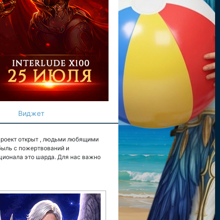
Виджет
Проект открыт , людьми любящими
ибыль с пожертвований и
ционала это шарда. Для нас важно