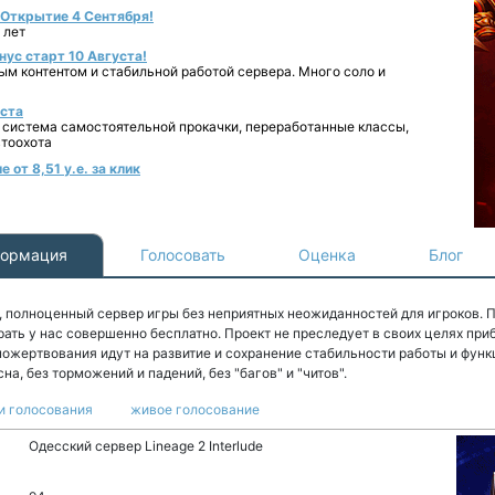
- Открытие 4 Сентября!
 лет
нус старт 10 Августа!
ным контентом и стабильной работой сервера. Много соло и
уста
 система самостоятельной прокачки, переработанные классы,
втоохота
от 8,51 у.е. за клик
ормация
Голосовать
Оценка
Блог
, полноценный сервер игры без неприятных неожиданностей для игроков. 
грать у нас совершенно бесплатно. Проект не преследует в своих целях пр
ожертвования идут на развитие и сохранение стабильности работы и функ
на, без торможений и падений, без "багов" и "читов".
и голосования
живое голосование
Одесский сервер Lineage 2 Interlude