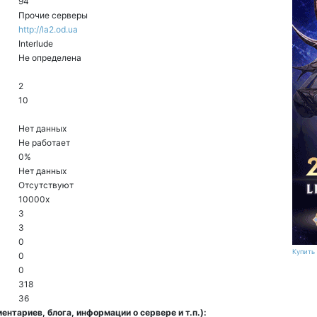
94
Прочие серверы
http://la2.od.ua
Interlude
Не определена
2
10
Нет данных
Не работает
0%
Нет данных
Отсутствуют
10000x
3
3
0
Купить 
0
0
318
36
нтариев, блога, информации о сервере и т.п.):