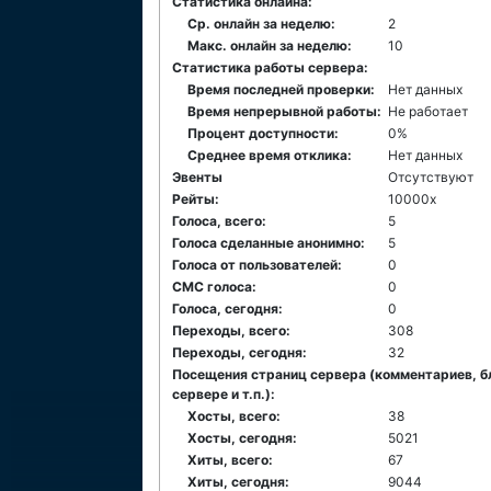
Статистика онлайна:
Ср. онлайн за неделю:
2
Макс. онлайн за неделю:
10
Статистика работы сервера:
Время последней проверки:
Нет данных
Время непрерывной работы:
Не работает
Процент доступности:
0%
Среднее время отклика:
Нет данных
Эвенты
Отсутствуют
Рейты:
10000x
Голоса, всего:
5
Голоса сделанные анонимно:
5
Голоса от пользователей:
0
СМС голоса:
0
Голоса, сегодня:
0
Переходы, всего:
308
Переходы, сегодня:
32
Посещения страниц сервера (комментариев, б
сервере и т.п.):
Хосты, всего:
38
Хосты, сегодня:
5021
Хиты, всего:
67
Хиты, сегодня:
9044