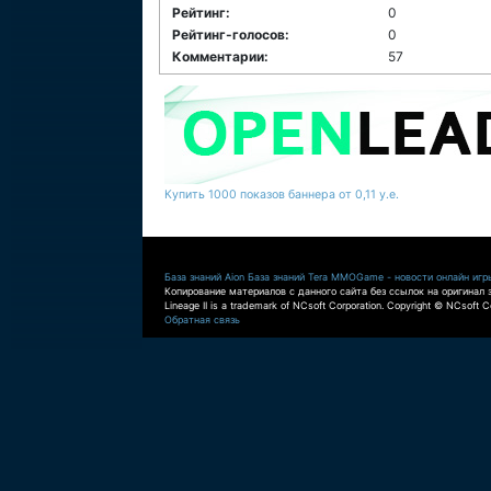
Рейтинг:
0
Рейтинг-голосов:
0
Комментарии:
57
Купить 1000 показов баннера от 0,11 у.е.
База знаний Aion
База знаний Tera
MMOGame - новости онлайн игр
Копирование материалов с данного сайта без ссылок на оригинал 
Lineage II is a trademark of NCsoft Corporation. Copyright © NCsoft Co
Обратная связь