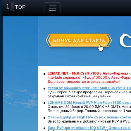
L2MAD.NET - MultiCraft x100 с Авто-Фармом 
Interlude сервера от х1 до х100000 с Авто-Фа
Долларов, множество игроков, врывайся!
Устал от обычного Interlude? MultiSub x550. С
Один герой. Четыре профессии. Переноси навык
открывай сотни комбинаций умений.
L2NAME.COM Новый PVP High Five x1500 с п
Открытие 24 Июля в 20:00 (МСК +3 GMT). Новый
Полноценный бафер. Топовый персонаж за 1 ча
Старый добрый High Five x5 но с новым конте
Вместо крыльев мы добавили новый PVP и PVE ко
Euro-PvP.net Interlude х100 NEW - Открытие 4