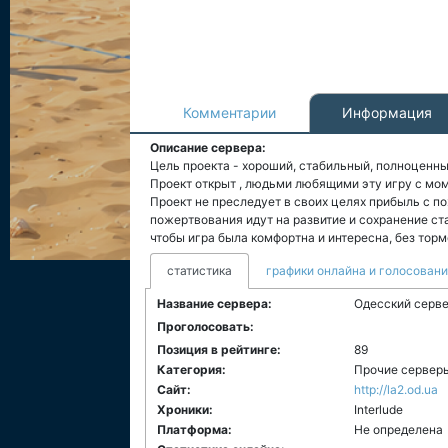
Комментарии
Информация
Описание сервера:
Цель проекта - хороший, стабильный, полноценны
Проект открыт , людьми любящими эту игру с мом
Проект не преследует в своих целях прибыль с п
пожертвования идут на развитие и сохранение ст
чтобы игра была комфортна и интересна, без тормо
статистика
графики онлайна и голосован
Название сервера:
Одесский сервер
Проголосовать:
Позиция в рейтинге:
89
Категория:
Прочие сервер
Сайт:
http://la2.od.ua
Хроники:
Interlude
Платформа:
Не определена