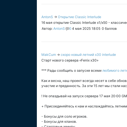
AntonS
→
Открытие Classic Interlude
16 мая открытие Classic Interlude x1/x50 - классич
Автор:
AntonS
0
4 мая 2025 18:05
0
баллов
MakCum
→
скоро новый летний x30 interlude
Старт нового сервера «Fenix x30»
*** Рады сообщить о запуске всеми
любимого летн
Как и весна, наш проект всегда несет в себе обно
участие и преданность. За эти 15 лет мы стали н
! Не опаздывай на запуск сервера 17 мая 20:00 G
+ Присоединяйтесь к нам и наслаждайтесь летним 
- Бонусы для соло игроков.
- Бонусы для кланов.
- Стартовые эвенты.