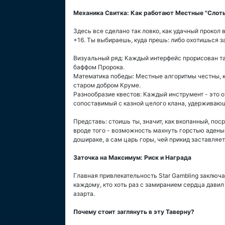
Механика Свитка: Как работают Местные "Слот
Здесь все сделано так ловко, как удачный прокол 
+16. Ты выбираешь, куда прешь: либо охотишься з
Визуальный ряд: Каждый интерфейс прорисован та
баффом Пророка.
Математика победы: Местные алгоритмы честны, ка
старом добром Круме.
Разнообразие квестов: Каждый инструмент - это о
сопоставимый с казной целого клана, удерживающ
Представь: стоишь ты, значит, как вкопанный, поср
вроде того - возможность махнуть горстью адены т
дошираке, а сам царь горы, чей прикид заставляет
Заточка на Максимум: Риск и Награда
Главная привлекательность Star Gambling заключае
каждому, кто хоть раз с замиранием сердца давил
азарта.
Почему стоит заглянуть в эту Таверну?