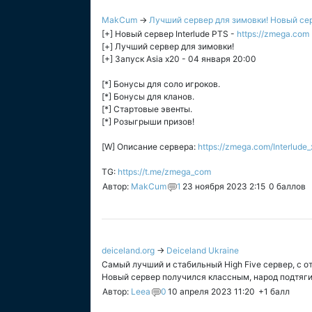
MakCum
→
Лучший сервер для зимовки! Новый серв
[+] Новый сервер Interlude PTS -
https://zmega.com
[+] Лучший сервер для зимовки!
[+] Запуск Asia x20 - 04 января 20:00
[*] Бонусы для соло игроков.
[*] Бонусы для кланов.
[*] Стартовые эвенты.
[*] Розыгрыши призов!
[W] Описание сервера:
https://zmega.com/Interlude
TG:
https://t.me/zmega_com
Автор:
MakCum
1
23 ноября 2023 2:15
0
баллов
deiceland.org
→
Deiceland Ukraine
Самый лучший и стабильный High Five сервер, с о
Новый сервер получился классным, народ подтягив
Автор:
Leea
0
10 апреля 2023 11:20
+1
балл