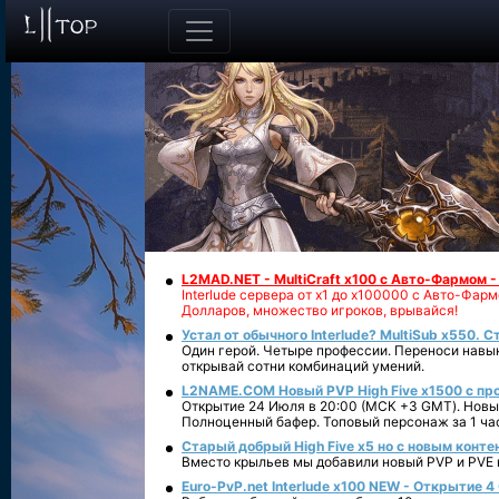
L2MAD.NET - MultiCraft x100 с Авто-Фармом 
Interlude сервера от х1 до х100000 с Авто-Фа
Долларов, множество игроков, врывайся!
Устал от обычного Interlude? MultiSub x550. С
Один герой. Четыре профессии. Переноси навык
открывай сотни комбинаций умений.
L2NAME.COM Новый PVP High Five x1500 с п
Открытие 24 Июля в 20:00 (МСК +3 GMT). Новый
Полноценный бафер. Топовый персонаж за 1 ча
Старый добрый High Five x5 но с новым конте
Вместо крыльев мы добавили новый PVP и PVE ко
Euro-PvP.net Interlude х100 NEW - Открытие 4