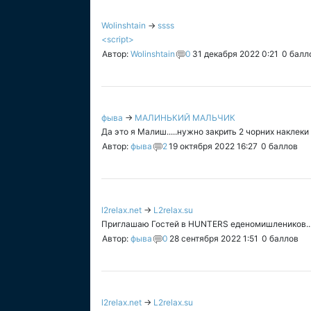
Wolinshtain
→
ssss
<script>
Автор:
Wolinshtain
0
31 декабря 2022 0:21
0
балл
фыва
→
МАЛИНЬКИЙ МАЛЬЧИК
Да это я Малиш.....нужно закрить 2 чорних наклек
Автор:
фыва
2
19 октября 2022 16:27
0
баллов
l2relax.net
→
L2relax.su
Приглашаю Гостей в HUNTERS еденомишлеников..
Автор:
фыва
0
28 сентября 2022 1:51
0
баллов
l2relax.net
→
L2relax.su