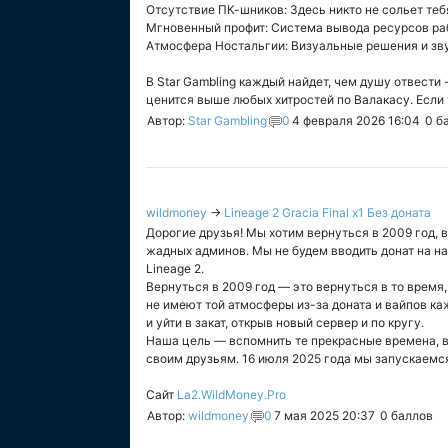
Отсутствие ПК-шников: Здесь никто не сольет теб
Мгновенный профит: Система вывода ресурсов рабо
Атмосфера Ностальгии: Визуальные решения и звук
В Star Gambling каждый найдет, чем душу отвести 
ценится выше любых хитростей по Валакасу. Если 
Автор:
Star Gambling
0
4 февраля 2026 16:04
0
ба
wildmoney
→
Lineage 2 Gracia Final x1 Без доната
Дорогие друзья! Мы хотим вернуться в 2009 год, в
жадных админов. Мы не будем вводить донат на на
Lineage 2.
Вернуться в 2009 год — это вернуться в то время,
не имеют той атмосферы из-за доната и вайпов ка
и уйти в закат, открыв новый сервер и по кругу.
Наша цель — вспомнить те прекрасные времена, в 
своим друзьям. 16 июля 2025 года мы запускаемс
Сайт
La2.WildMoney.Pro
Автор:
wildmoney
0
7 мая 2025 20:37
0
баллов