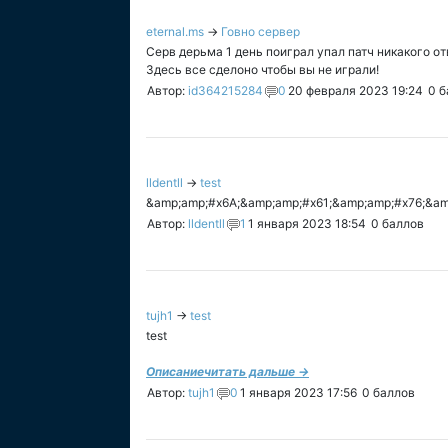
eternal.ms
→
Говно сервер
Серв дерьма 1 день поиграл упал патч никакого от
Здесь все сделоно чтобы вы не играли!
Автор:
id364215284
0
20 февраля 2023 19:24
0
б
lldentll
→
test
&amp;amp;#x6A;&amp;amp;#x61;&amp;amp;#x76;&am
Автор:
lldentll
1
1 января 2023 18:54
0
баллов
tujh1
→
test
test
Описание
читать дальше →
Автор:
tujh1
0
1 января 2023 17:56
0
баллов