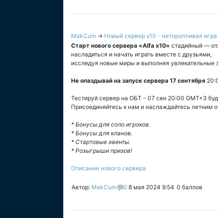
MakCum
→
Новый сервер x10 - неторопливая игра 
Старт нового сервера «Alfa x10»
стадийный — от
насладиться и начать играть вместе с друзьями,
исследуя новые миры и выполняя увлекательные 
Не опаздывай на запуск сервера 17 сентября
20:
Тестируй сервер на ОБТ - 07 сен 20:00 GMT+3 будь
Присоединяйтесь к нам и наслаждайтесь летним о
* Бонусы для соло игроков.
* Бонусы для кланов.
* Стартовые эвенты.
* Розыгрыши призов!
Описание нового сервера
Автор:
MakCum
0
8 мая 2024 9:54
0
баллов