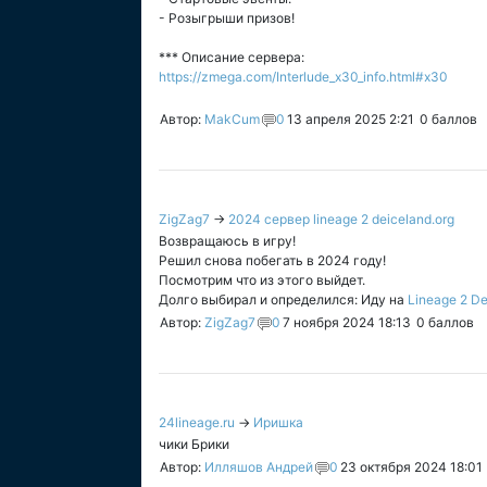
- Розыгрыши призов!
*** Описание сервера:
https://zmega.com/Interlude_x30_info.html#x30
Автор:
MakCum
0
13 апреля 2025 2:21
0
баллов
ZigZag7
→
2024 сервер lineage 2 deiceland.org
Возвращаюсь в игру!
Решил снова побегать в 2024 году!
Посмотрим что из этого выйдет.
Долго выбирал и определился: Иду на
Lineage 2 De
Автор:
ZigZag7
0
7 ноября 2024 18:13
0
баллов
24lineage.ru
→
Иришка
чики Брики
Автор:
Илляшов Андрей
0
23 октября 2024 18:01