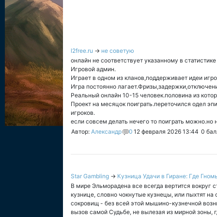
l2free.ru
→
не советую
онлайн не соответствует указанному в статистике
Игровой админ.
Играет в одном из кланов,поддерживает идеи игро
Игра постоянно лагает.Фризы,задержки,отключен
Реальный онлайн 10-15 человек.половина из котор
Проект на месяцок поиграть.переточился одел эпи
игроков.
если совсем делать нечего то поиграть можно.но 
Автор:
Александр
0
12 февраля 2026 13:44
0
бал
Star Gambling
→
Кузница Удачи в Гиране: Где Гно
В мире Эльморадена все всегда вертится вокруг с
кузнице, словно чокнутые кузнецы, или пыхтят на 
сокровищ - без всей этой мышино-кузнечной возн
вызов самой Судьбе, не вылезая из мирной зоны, г