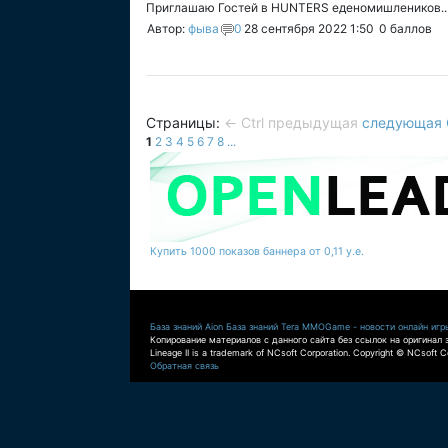
Приглашаю Гостей в HUNTERS еденомишлеников..
Автор:
фыва
0
28 сентября 2022 1:50
0
баллов
Страницы:
← Ctrl предыдущая
следующая C
1
2
3
4
5
6
7
8
...
Купить 1000 показов баннера от 0,11 у.е.
База знаний Aion
База знаний Tera
MMOGame - новости онлайн игр
Копирование материалов с данного сайта без ссылок на оригинал 
Lineage II is a trademark of NCsoft Corporation. Copyright © NCsoft Co
Обратная связь