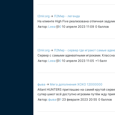
l2mir.org
→
Л2Мир - легенда
На клиенте High Five реализована отличная задумк
Автор:
Leea
0
10 апреля 2023 11:09
0
баллов
l2mir.org
→
Л2Мир - сервер где играют самые адек
Сервер с самыми адекватными игроками. Классная 
Автор:
Leea
0
10 апреля 2023 11:05
+1
балл
фыва
→
Мега дополнения XOXO 12000000
Atlant HUNTERS приглашаю на самий крутой сервер 
супер шмот всё доступно игровим путём жду приятног
Автор:
фыва
1
23 февраля 2023 20:55
0
баллов