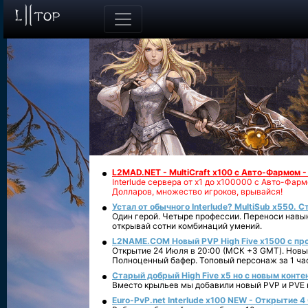
L2MAD.NET - MultiCraft x100 с Авто-Фармом 
Interlude сервера от х1 до х100000 с Авто-Фа
Долларов, множество игроков, врывайся!
Устал от обычного Interlude? MultiSub x550. С
Один герой. Четыре профессии. Переноси навык
открывай сотни комбинаций умений.
L2NAME.COM Новый PVP High Five x1500 с п
Открытие 24 Июля в 20:00 (МСК +3 GMT). Новый
Полноценный бафер. Топовый персонаж за 1 ча
Старый добрый High Five x5 но с новым конте
Вместо крыльев мы добавили новый PVP и PVE ко
Euro-PvP.net Interlude х100 NEW - Открытие 4