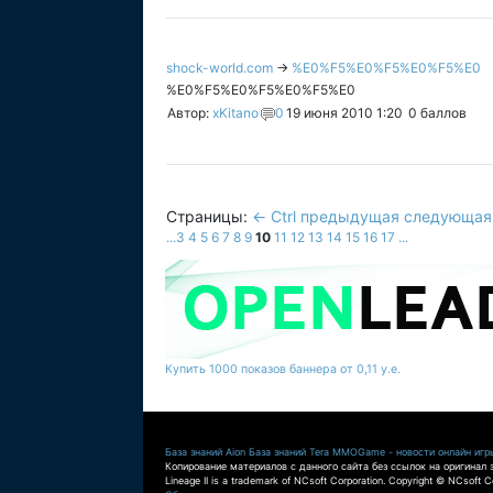
shock-world.com
→
%E0%F5%E0%F5%E0%F5%E0
%E0%F5%E0%F5%E0%F5%E0
Автор:
xKitano
0
19 июня 2010 1:20
0
баллов
Страницы:
← Ctrl предыдущая
следующая 
...
3
4
5
6
7
8
9
10
11
12
13
14
15
16
17
...
Купить 1000 показов баннера от 0,11 у.е.
База знаний Aion
База знаний Tera
MMOGame - новости онлайн игр
Копирование материалов с данного сайта без ссылок на оригинал 
Lineage II is a trademark of NCsoft Corporation. Copyright © NCsoft Co