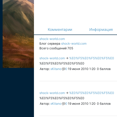
Комментарии
Информация
shock-world.com
Блог сервера
shock-world.com
Всего сообщений 705
shock-world.com
→
%E0%F5%E0%F5%E0%F5%E0
%E0%F5%E0%F5%E0%F5%E0
Автор:
xKitano
0
19 июня 2010 1:20
0
баллов
shock-world.com
→
%E0%F5%E0%F5%E0%F5%E0
%E0%F5%E0%F5%E0%F5%E0
Автор:
xKitano
0
19 июня 2010 1:20
0
баллов