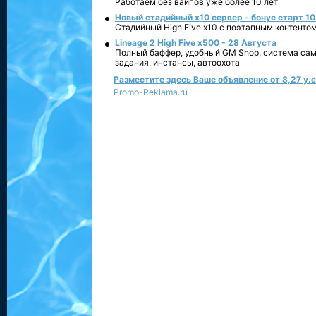
Работаем без вайпов уже более 10 лет
Новый стадийный х10 сервер - бонус старт 10
Стадийный High Five x10 с поэтапным контенто
Lineage 2 High Five x500 - 28 Августа
Полный баффер, удобный GM Shop, система сам
задания, инстансы, автоохота
Разместите здесь Ваше объявление от 8,27 у.е.
Promo-Reklama.ru