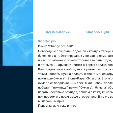
Комментарии
Информация
thanatos.pro
Ивент "Change of Heart"
Новогодние праздники подошли к концу и теперь 
букетного дня. Этот праздник уже давно отмечае
и нас. Возможно, с одной стороны это дань моде,
и открыток, шариков и конфет в форме сердца вес
Вам предлагается найти девять разных кусочков 
таким набором нужно подойти к эвент-менеджеру 
ножницы-бумага" (Stone-Paper-Scissors). Это иг
символ из предложенных трех, а кот - свой, посл
победил: "ножницы" режут "бумагу", "бумага" об
играть несколько раундов, причем с каждым нов
при первом же проигрыше сгорает все. В то же в
выигранный приз.
Призы за выигрыш в игре: