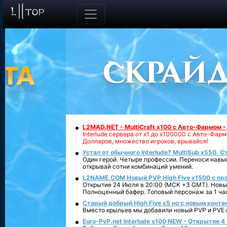
L2MAD.NET - MultiCraft x100 с Авто-Фармом 
Interlude сервера от х1 до х100000 с Авто-Фа
Долларов, множество игроков, врывайся!
Устал от обычного Interlude? MultiSub x550. С
Один герой. Четыре профессии. Переноси навык
открывай сотни комбинаций умений.
L2NAME.COM Новый PVP High Five x1500 с п
Открытие 24 Июля в 20:00 (МСК +3 GMT). Новый
Полноценный бафер. Топовый персонаж за 1 ча
Старый добрый High Five x5 но с новым конте
Вместо крыльев мы добавили новый PVP и PVE ко
Euro-PvP.net Interlude х100 NEW - Открытие 4