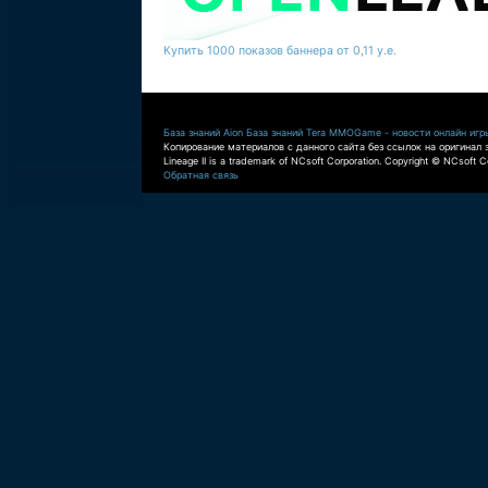
Купить 1000 показов баннера от 0,11 у.е.
База знаний Aion
База знаний Tera
MMOGame - новости онлайн игр
Копирование материалов с данного сайта без ссылок на оригинал 
Lineage II is a trademark of NCsoft Corporation. Copyright © NCsoft Co
Обратная связь