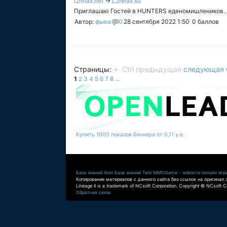
l2relax.net
→
L2relax.su
Приглашаю Гостей в HUNTERS еденомишлеников..
Автор:
фыва
0
28 сентября 2022 1:50
0
баллов
Страницы:
← Ctrl предыдущая
следующая C
1
2
3
4
5
6
7
8
...
Купить 1000 показов баннера от 0,11 у.е.
База знаний Aion
База знаний Tera
MMOGame - новости онлайн игр
Копирование материалов с данного сайта без ссылок на оригинал 
Lineage II is a trademark of NCsoft Corporation. Copyright © NCsoft Co
Обратная связь