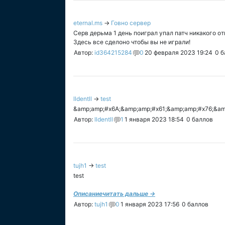
eternal.ms
→
Говно сервер
Серв дерьма 1 день поиграл упал патч никакого от
Здесь все сделоно чтобы вы не играли!
Автор:
id364215284
0
20 февраля 2023 19:24
0
б
lldentll
→
test
&amp;amp;#x6A;&amp;amp;#x61;&amp;amp;#x76;&am
Автор:
lldentll
1
1 января 2023 18:54
0
баллов
tujh1
→
test
test
Описание
читать дальше →
Автор:
tujh1
0
1 января 2023 17:56
0
баллов