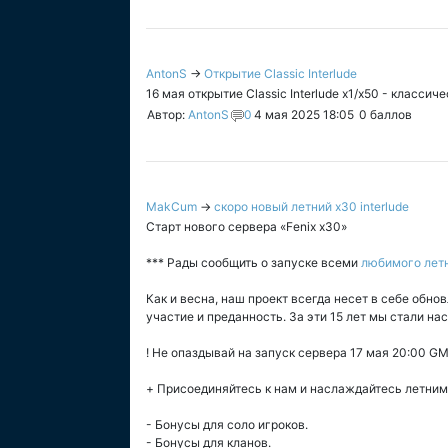
AntonS
→
Открытие Classic Interlude
16 мая открытие Classic Interlude x1/x50 - классич
Автор:
AntonS
0
4 мая 2025 18:05
0
баллов
MakCum
→
скоро новый летний x30 interlude
Старт нового сервера «Fenix x30»
*** Рады сообщить о запуске всеми
любимого летн
Как и весна, наш проект всегда несет в себе обно
участие и преданность. За эти 15 лет мы стали н
! Не опаздывай на запуск сервера 17 мая 20:00 G
+ Присоединяйтесь к нам и наслаждайтесь летним 
- Бонусы для соло игроков.
- Бонусы для кланов.