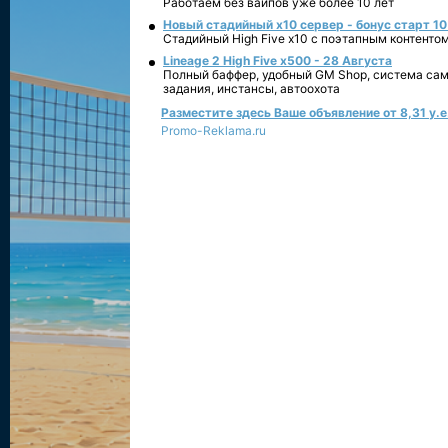
Работаем без вайпов уже более 10 лет
Новый стадийный х10 сервер - бонус старт 10
Стадийный High Five x10 с поэтапным контенто
Lineage 2 High Five x500 - 28 Августа
Полный баффер, удобный GM Shop, система сам
задания, инстансы, автоохота
Разместите здесь Ваше объявление от 8,31 у.е.
Promo-Reklama.ru