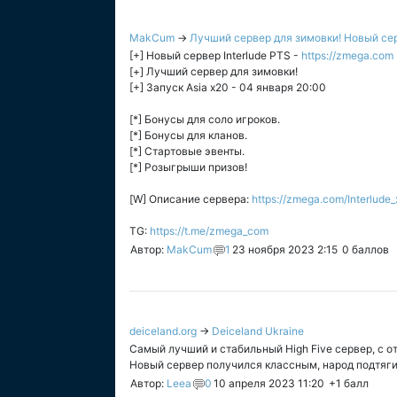
MakCum
→
Лучший сервер для зимовки! Новый серв
[+] Новый сервер Interlude PTS -
https://zmega.com
[+] Лучший сервер для зимовки!
[+] Запуск Asia x20 - 04 января 20:00
[*] Бонусы для соло игроков.
[*] Бонусы для кланов.
[*] Стартовые эвенты.
[*] Розыгрыши призов!
[W] Описание сервера:
https://zmega.com/Interlude
TG:
https://t.me/zmega_com
Автор:
MakCum
1
23 ноября 2023 2:15
0
баллов
deiceland.org
→
Deiceland Ukraine
Самый лучший и стабильный High Five сервер, с о
Новый сервер получился классным, народ подтягив
Автор:
Leea
0
10 апреля 2023 11:20
+1
балл