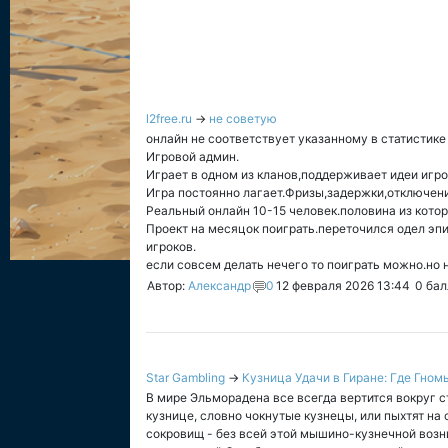
l2free.ru
→
не советую
онлайн не соответствует указанному в статистике
Игровой админ.
Играет в одном из кланов,поддерживает идеи игро
Игра постоянно лагает.Фризы,задержки,отключен
Реальный онлайн 10-15 человек.половина из котор
Проект на месяцок поиграть.переточился одел эпи
игроков.
если совсем делать нечего то поиграть можно.но 
Автор:
Александр
0
12 февраля 2026 13:44
0
бал
Star Gambling
→
Кузница Удачи в Гиране: Где Гно
В мире Эльморадена все всегда вертится вокруг с
кузнице, словно чокнутые кузнецы, или пыхтят на 
сокровищ - без всей этой мышино-кузнечной возн