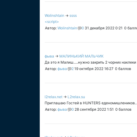
Wolinshtain
→
ssss
<script>
Автор:
Wolinshtain
0
31 декабря 2022 0:21
0
балл
фыва
→
МАЛИНЬКИЙ МАЛЬЧИК
Да это я Малиш.....нужно закрить 2 чорних наклек
Автор:
фыва
2
19 октября 2022 16:27
0
баллов
l2relax.net
→
L2relax.su
Приглашаю Гостей в HUNTERS еденомишлеников..
Автор:
фыва
0
28 сентября 2022 1:51
0
баллов