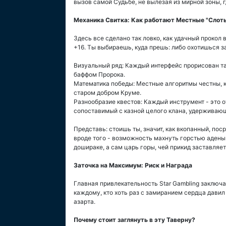
вызов самой Судьбе, не вылезая из мирной зоны, г
Механика Свитка: Как работают Местные "Слот
Здесь все сделано так ловко, как удачный прокол 
+16. Ты выбираешь, куда прешь: либо охотишься з
Визуальный ряд: Каждый интерфейс прорисован та
баффом Пророка.
Математика победы: Местные алгоритмы честны, ка
старом добром Круме.
Разнообразие квестов: Каждый инструмент - это о
сопоставимый с казной целого клана, удерживающ
Представь: стоишь ты, значит, как вкопанный, поср
вроде того - возможность махнуть горстью адены т
дошираке, а сам царь горы, чей прикид заставляет
Заточка на Максимум: Риск и Награда
Главная привлекательность Star Gambling заключае
каждому, кто хоть раз с замиранием сердца давил
азарта.
Почему стоит заглянуть в эту Таверну?