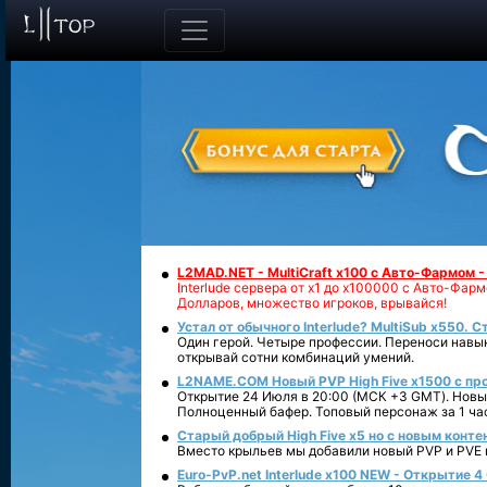
L2MAD.NET - MultiCraft x100 с Авто-Фармом 
Interlude сервера от х1 до х100000 с Авто-Фа
Долларов, множество игроков, врывайся!
Устал от обычного Interlude? MultiSub x550. С
Один герой. Четыре профессии. Переноси навык
открывай сотни комбинаций умений.
L2NAME.COM Новый PVP High Five x1500 с п
Открытие 24 Июля в 20:00 (МСК +3 GMT). Новый
Полноценный бафер. Топовый персонаж за 1 ча
Старый добрый High Five x5 но с новым конте
Вместо крыльев мы добавили новый PVP и PVE ко
Euro-PvP.net Interlude х100 NEW - Открытие 4