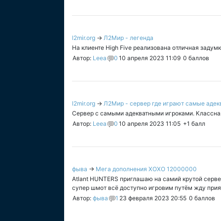
l2mir.org
→
Л2Мир - легенда
На клиенте High Five реализована отличная задумк
Автор:
Leea
0
10 апреля 2023 11:09
0
баллов
l2mir.org
→
Л2Мир - сервер где играют самые адек
Сервер с самыми адекватными игроками. Классная 
Автор:
Leea
0
10 апреля 2023 11:05
+1
балл
фыва
→
Мега дополнения XOXO 12000000
Atlant HUNTERS приглашаю на самий крутой сервер 
супер шмот всё доступно игровим путём жду приятног
Автор:
фыва
1
23 февраля 2023 20:55
0
баллов