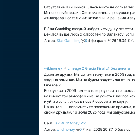
Отсутствие ПК-шников: Здесь никто не сольет теб
Мгновенный профит: Система вывода ресурсов рабо
Атмосфера Ностальгии: Визуальные решения и звук
В Star Gambling каждый найдет, чем душу отвести 
ценится выше любых хитростей по Валакасу. Если 
Автор:
Star Gambling
0
4 февраля 2026 16:04
0
ба
wildmoney
→
Lineage 2 Gracia Final x1 Без доната
Дорогие друзья! Мы хотим вернуться в 2009 год, в
жадных админов. Мы не будем вводить донат на на
Lineage 2.
Вернуться в 2009 год — это вернуться в то время,
не имеют той атмосферы из-за доната и вайпов ка
и уйти в закат, открыв новый сервер и по кругу.
Наша цель — вспомнить те прекрасные времена, в 
своим друзьям. 16 июля 2025 года мы запускаемс
Сайт
La2.WildMoney.Pro
Автор:
wildmoney
0
7 мая 2025 20:37
0
баллов