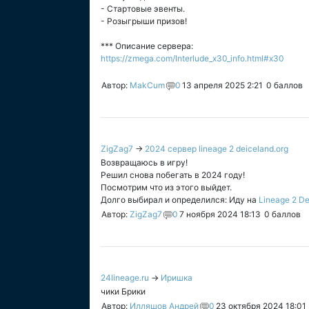
- Стартовые эвенты.
- Розыгрыши призов!
*** Описание сервера:
https://zmega.com/Interlude_x30_info.html#x30
Автор:
MakCum
0
13 апреля 2025 2:21
0
баллов
ZigZag7
→
2024 сервер lineage 2 deiceland.org
Возвращаюсь в игру!
Решил снова побегать в 2024 году!
Посмотрим что из этого выйдет.
Долго выбирал и определился: Иду на
Lineage 2 De
Автор:
ZigZag7
0
7 ноября 2024 18:13
0
баллов
24lineage.ru
→
Иришка
чики Брики
Автор:
Илляшов Андрей
0
23 октября 2024 18:01