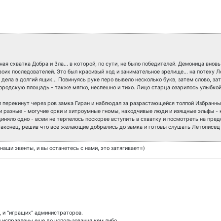
ая схватка Добра и Зла... в которой, по сути, не было победителей. Демоница вно
воих последователей. Это был красивый ход и занимательное зрелище... на потеху 
 дела в долгий ящик... Повинуясь руке перо вывело несколько букв, затем слово, 
 городскую площадь - также мягко, неспешно и тихо. Лицо старца озарилось улыбкой
л перекинут через ров замка Гиран и наблюдал за разрастающейся толпой Избранн
ли разные - могучие орки и хитроумные гномы, находчивые люди и изящные эльфы -
иняло одно - всем не терпелось поскорее вступить в схватку и посмотреть на пре
Наконец, решив что все желающие добрались до замка и готовы слушать Летописец 
наши эвенты, и вы останетесь с нами, это затягивает=)
, и "игращих" администраторов.
 исправлены еще до использования кем либо.