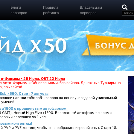
Блоги
Правила
Владельцам
серверов
рейтинга
серверов
вто-Фармом - 25 Июля. ОБТ 22 Июля
00 с Авто-Фармом и Обновлениями, без вайпов. Денежные Турниры на
в, врывайся!
iSub x550. Старт 7 августа
реноси навыки трёх саб-классов на основу, создавай уникальный
 умений.
e x1500 с продвинутым автофармом!
 GMT). Новый High Five x1500. Бесплатный автофарм со всеми
повый персонаж за 1 час.
 новым контентом!
 PVP и PVE контент, чтобы разнообразить игровой опыт. Старт 18.