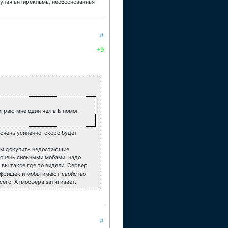
 тупая антиреклама, необоснованная
#
+9
играю мне один чел в Б помог
очень усиленно, скоро будет
нам докупить недостающие
 очень сильными мобами, надо
 вы такое где то видели. Сервер
х фришек и мобы имеют свойство
сего. Атмосфера затягивает.
#