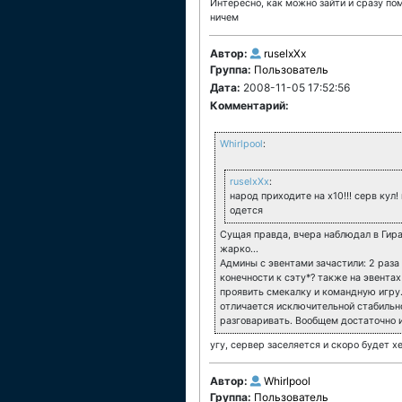
Интересно, как можно зайти и сразу пом
ничем
Автор:
ruselxXx
Группа:
Пользователь
Дата:
2008-11-05 17:52:56
Комментарий:
Whirlpool
:
ruselxXx
:
народ приходите на х10!!! серв кул
одется
Сущая правда, вчера наблюдал в Гира
жарко...
Админы с эвентами зачастили: 2 раза
конечности к сэту*? также на эвента
проявить смекалку и командную игру.
отличается исключительной стабильн
разговаривать. Вообщем достаточно и
угу, сервер заселяется и скоро будет 
Автор:
Whirlpool
Группа:
Пользователь