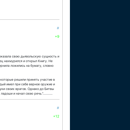
#
+9
 показала свою дьявольскую сущность и
ец нахмурился и открыл Книгу. Не
ернила ложились на бумагу, словно
 которые решили принять участие в
дый имел при себе верное оружие и
уки своих врагов. Однако до Битвы
ши и начал свою речь."...........
#
+12