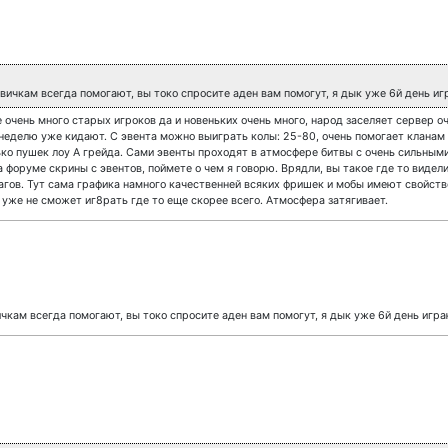
новичкам всегда помогают, вы токо спросите аден вам помогут, я дык уже 6й день иг
очень много старых игроков да и новеньких очень много, народ заселяет сервер оч
 неделю уже кидают. С эвента можно выиграть колы: 25-80, очень помогает клана
ько пушек лоу А грейда. Сами эвенты проходят в атмосфере битвы с очень сильным
форуме скрины с эвентов, поймете о чем я говорю. Врядли, вы такое где то видел
агов. Тут сама графика намного качественней всяких фришек и мобы имеют свойст
 уже не сможет иг8рать где то еще скорее всего. Атмосфера затягивает.
вичкам всегда помогают, вы токо спросите аден вам помогут, я дык уже 6й день игра