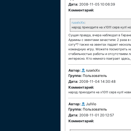
Дата:
2008-11-05 10:06:39
Комментарий:
ruselxXx
:
народ приходите на х10!!! серв кул! 
Сущая правда, вчера наблюдал в Гиране 
Админы с эвентами зачастили: 2 раза в
сэту*? также на эвентах падает нескол
командную игру. Можете посмотреть на 
стабильностью работы и отсутствием л
интересно. Кто немного поиграет здесь,
Автор:
ruselxXx
Группа:
Пользователь
Дата:
2008-11-04 14:30:48
Комментарий:
народ приходите на х10!!! серв кул! но
Автор:
JulVio
Группа:
Пользователь
Дата:
2008-11-01 20:12:57
Комментарий: