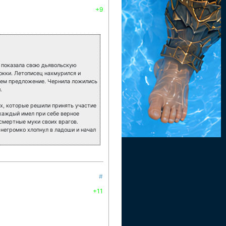
+9
вь показала свою дьявольскую
Локки. Летописец нахмурился и
затем предложение. Чернила ложились
.
ых, которые решили принять участие
 каждый имел при себе верное
дсмертные муки своих врагов.
негромко хлопнул в ладоши и начал
#
+11