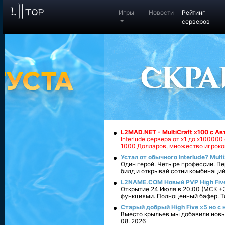
Игры
Новости
Рейтинг
серверов
L2MAD.NET - MultiCraft x100 с А
Interlude сервера от х1 до х1000
1000 Долларов, множество игроко
Устал от обычного Interlude? Mult
Один герой. Четыре профессии. Пе
билд и открывай сотни комбинаций
L2NAME.COM Новый PVP High Fiv
Открытие 24 Июля в 20:00 (МСК +3
функциями. Полноценный бафер. То
Старый добрый High Five x5 но с
Вместо крыльев мы добавили новый
08. 2026