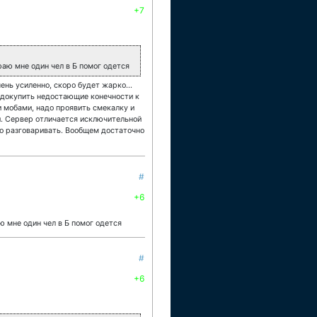
+7
раю мне один чел в Б помог одется
ень усиленно, скоро будет жарко...
м докупить недостающие конечности к
и мобами, надо проявить смекалку и
и. Сервер отличается исключительной
во разговаривать. Вообщем достаточно
#
+6
ю мне один чел в Б помог одется
#
+6