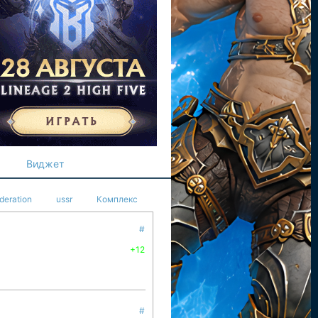
Виджет
deration
ussr
Комплекс
#
+12
#