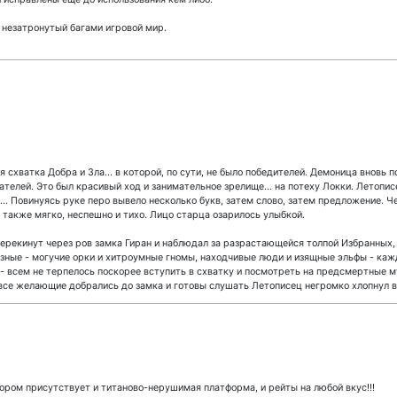
 незатронутый багами игровой мир.
 схватка Добра и Зла... в которой, по сути, не было победителей. Демоница вновь
ателей. Это был красивый ход и занимательное зрелище... на потеху Локки. Летопис
... Повинуясь руке перо вывело несколько букв, затем слово, затем предложение. Ч
 также мягко, неспешно и тихо. Лицо старца озарилось улыбкой.
перекинут через ров замка Гиран и наблюдал за разрастающейся толпой Избранных,
азные - могучие орки и хитроумные гномы, находчивые люди и изящные эльфы - каж
- всем не терпелось поскорее вступить в схватку и посмотреть на предсмертные м
все желающие добрались до замка и готовы слушать Летописец негромко хлопнул в ладо
ором присутствует и титаново-нерушимая платформа, и рейты на любой вкус!!!