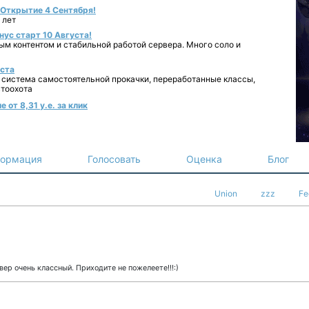
- Открытие 4 Сентября!
 лет
нус старт 10 Августа!
ным контентом и стабильной работой сервера. Много соло и
уста
 система самостоятельной прокачки, переработанные классы,
втоохота
от 8,31 у.е. за клик
ормация
Голосовать
Оценка
Блог
Union
zzz
Fe
ер очень классный. Приходите не пожелеете!!!:)