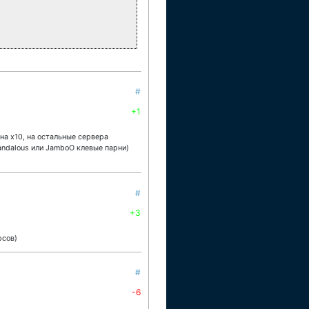
#
+1
на х10, на остальные сервера
andalous или JamboO клевые парни)
#
+3
рсов)
#
-6