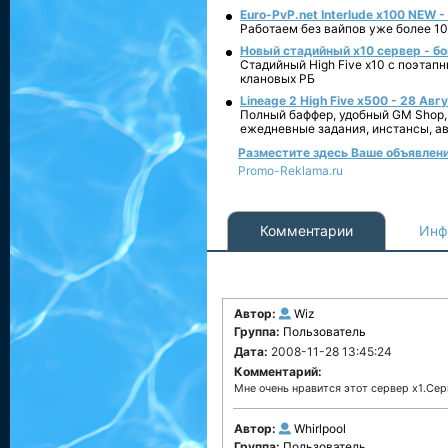
Euro-PvP.net Interlude х100 NEW 
Работаем без вайпов уже более 10
Новый стадийный х10 сервер - бо
Стадийный High Five x10 с поэтап
клановых РБ
Lineage 2 High Five x500 - 28 Авг
Полный баффер, удобный GM Shop,
ежедневные задания, инстансы, а
Разместите здесь Ваше объявление 
Promo-Reklama.ru
Комментарии
Инф
Автор:
Wiz
Группа:
Пользователь
Дата:
2008-11-28 13:45:24
Комментарий:
Мне очень нравится этот сервер х1.Серв
Автор:
Whirlpool
Группа:
Пользователь