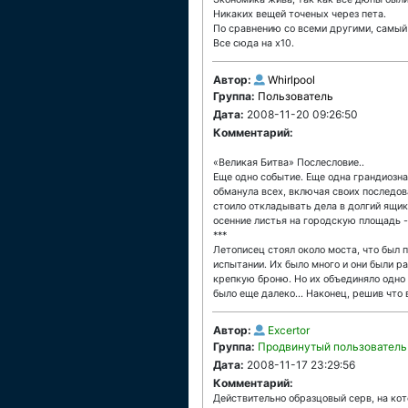
Никаких вещей точеных через пета.
По сравнению со всеми другими, самый
Все сюда на x10.
Автор:
Whirlpool
Группа:
Пользователь
Дата:
2008-11-20 09:26:50
Комментарий:
«Великая Битва» Послесловие..
Еще одно событие. Еще одна грандиозная
обманула всех, включая своих последов
стоило откладывать дела в долгий ящик
осенние листья на городскую площадь -
***
Летописец стоял около моста, что был 
испытании. Их было много и они были р
крепкую броню. Но их объединяло одно 
было еще далеко... Наконец, решив что 
Автор:
Excertor
Группа:
Продвинутый пользователь
Дата:
2008-11-17 23:29:56
Комментарий:
Действительно образцовый серв, на кот