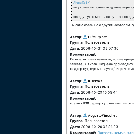
Alena1587
:
ппц коменты почитала думала норм се
походу тут коменты пишут только од
Ты сама связанна с другим сервером, где
Автор:
L1feDrainer
Группа:
Пользователь
Дата:
2008-10-31 03:07:30
Комментарий:
Короче, вы меня извините, но мне прид
зайбете))) В клан DmgTeam производитс
Поддержут, оденут, научат;) Короч прих
Автор:
ruselxXx
Группа:
Пользователь
Дата:
2008-10-29 15:09:44
Комментарий:
все на х10!!! сервер кул, никаких лагов
Автор:
AugustoPinochet
Группа:
Пользователь
Дата:
2008-10-29 03:21:33
Комментарий:
Показать комментар