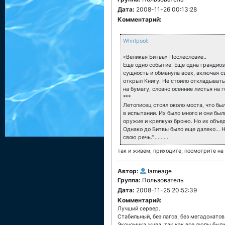
Дата:
2008-11-26 00:13:28
Комментарий:
Whirlpool
:
«Великая Битва» Послесловие..
Еще одно событие. Еще одна грандиозн
сущность и обманула всех, включая с
открыл Книгу. Не стоило откладывать
на бумагу, словно осенние листья на
***
Летописец стоял около моста, что бы
в испытании. Их было много и они бы
оружие и крепкую броню. Но их объед
Однако до Битвы было еще далеко... 
свою речь."...........
так и живем, приходите, посмотрите на 
Автор:
lameage
Группа:
Пользователь
Дата:
2008-11-25 20:52:39
Комментарий:
Лучший сервер.
Стабильный, без лагов, без мегадонатов
Экономика жива, так как все дюпы были