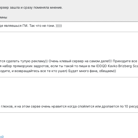
рвер зашла и сразу поменяла мнение.
мины
 являешься ГМ. Так что не гони. )))))
ется сделать тупую рекламу)) Очень клевый сервер на самом деле!)) Приходите все 
я набор пряморуких задротов, если ты такой то пиши в пм IDDQD Kavko Brizberg Sc
одите, и возвращайтесь все те кто ушел) Будет много фана, обещаем))
 и глюков, и на этом серве очень нравится когда спойлится или дропается по 10 ресу
ий