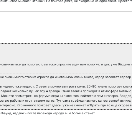
енять свое мнение? Это как? Не поиграв двже, не сходив не на один эвент. Просто
! новичкам всегда помогают, вы токо спросите аден вам помогут, я дык уже 6й день 
не очень много старых игроков да и новеньких очень много, народ заселяет сервер 
 в неделю уже кидают. С эвента можно выиграть колы: 25-80, очень помогает кла
х падает несколько пушек лоу А грейда. Сами эвенты проходят в атмосфере битвы с
 Можете посмотреть на форуме скрины с эвентов, поймете о чем я говорю. Врядли,
остью работы и отсутствием лагов. Тут сама графика намного качественней всяки
нтересно. Кто немного поиграет здесь, уже не сможет иг8рать где то еще скорее в
хелбаунд, надеюсь после перехода народу ещё больше станет