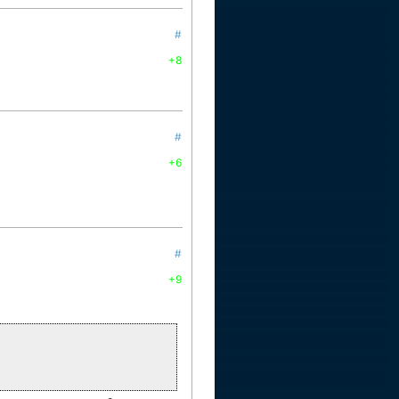
#
+8
#
+6
#
+9