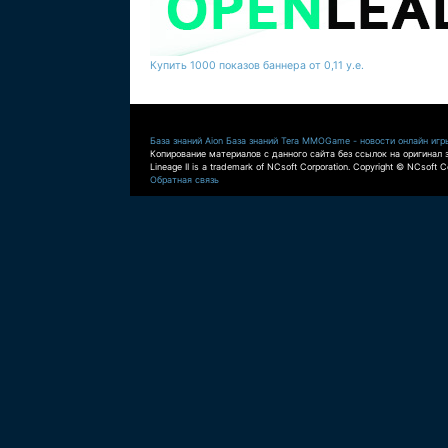
Купить 1000 показов баннера от 0,11 у.е.
База знаний Aion
База знаний Tera
MMOGame - новости онлайн игр
Копирование материалов с данного сайта без ссылок на оригинал 
Lineage II is a trademark of NCsoft Corporation. Copyright © NCsoft Co
Обратная связь