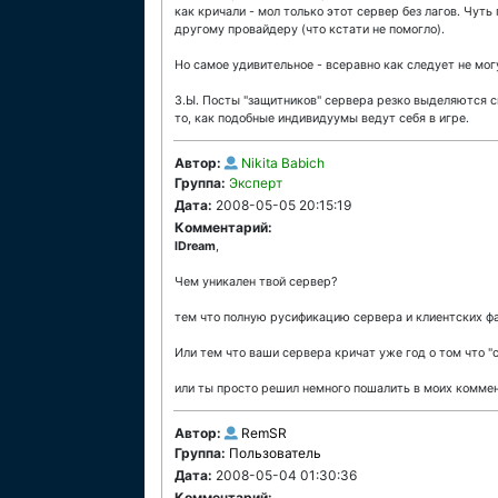
как кричали - мол только этот сервер без лагов. Чуть 
другому провайдеру (что кстати не помогло).
Но самое удивительное - всеравно как следует не могу
З.Ы. Посты "защитников" сервера резко выделяются с
то, как подобные индивидуумы ведут себя в игре.
Автор:
Nikita Babich
Группа:
Эксперт
Дата:
2008-05-05 20:15:19
Комментарий:
lDream
,
Чем уникален твой сервер?
тем что полную русификацию сервера и клиентских фа
Или тем что ваши сервера кричат уже год о том что "
или ты просто решил немного пошалить в моих комме
Автор:
RemSR
Группа:
Пользователь
Дата:
2008-05-04 01:30:36
Комментарий: