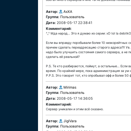
Автор:
AxXA
Группа:
Пользователь
Дата:
2008-05-17 22:38:41
Комментарий:
^_^ Мда народ... Это я думаю из серии: xD lol Ia debilkO
Если вы вправду поробывали более 10 низкорейтных се
причем сделать переадресацию старого адреса?!! Ув. 
надо было улучшить состояния самого сервера, а не п
сделать её реальной?
P.S. Те кто разбираются, поймут, а остальные... Если 
время. По крайней мере, пока админимстрация за ум 
P.P.S. Это говорит тот, кто опробывал офф и более 50
Автор:
Mirimas
Группа:
Пользователь
Дата:
2008-05-17 14:36:05
Комментарий:
Сервер уникален и этим всё сказано.
Автор:
JigiVara
Группа:
Пользователь