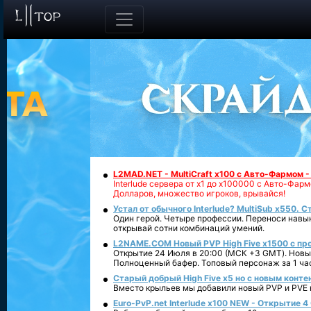
L2MAD.NET - MultiCraft x100 с Авто-Фармом 
Interlude сервера от х1 до х100000 с Авто-Фа
Долларов, множество игроков, врывайся!
Устал от обычного Interlude? MultiSub x550. С
Один герой. Четыре профессии. Переноси навык
открывай сотни комбинаций умений.
L2NAME.COM Новый PVP High Five x1500 с п
Открытие 24 Июля в 20:00 (МСК +3 GMT). Новый
Полноценный бафер. Топовый персонаж за 1 ча
Старый добрый High Five x5 но с новым конте
Вместо крыльев мы добавили новый PVP и PVE ко
Euro-PvP.net Interlude х100 NEW - Открытие 4