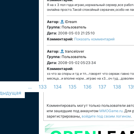
Я на х 3 пол года играю,нормальный сервер,все работ
онлайна просто.Такой спокойный сервачек,особо не лаг
Автор:
lDream
Группа:
Пользователь
Дата:
2008-05-03 21:25:10
Комментарий:
Показать комментарий
Автор:
trancelover
Группа:
Пользователь
Дата:
2008-05-02 05:23:34
Комментарий:
хз что за споры и тд и тп...говорят что сервак гавно т
месяца...и вполне норм...играю на х3...оч гуд...доволе
...
133
134
135
136
137
138
13
едыдущая
Комментировать могут только пользователи авт
или зашедшие под аккаунтом
MMOGame.ru
. Для
зарегистрированы,
войдите под своим логином
.