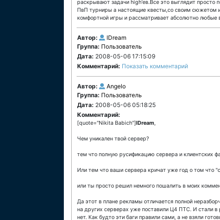
раскрывают задачи high'ев.Все это выглядит просто 
ПвП турниры а настоящие квесты,со своим сюжетом и
комфортной игры и рассматривает абсолютно любые 
Автор:
lDream
Группа:
Пользователь
Дата:
2008-05-06 17:15:09
Комментарий:
Показать комментарий
Автор:
Angelo
Группа:
Пользователь
Дата:
2008-05-06 05:18:25
Комментарий:
[quote="Nikita Babich"]
lDream
,
Чем уникален твой сервер?
тем что полную русификацию сервера и клиентских фа
Или тем что ваши сервера кричат уже год о том что "
или ты просто решил немного пошалить в моих коммен
Да этот в плане рекламы отличается полной неразборч
на других серверах уже поставили Ц4 ПТС. И стали в 
нет. Как будто эти баги правили сами, а не взяли гото