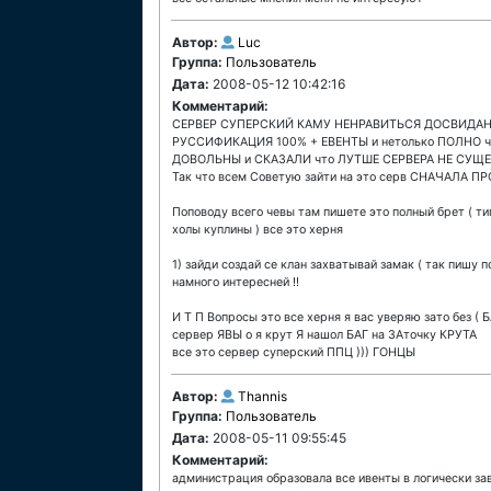
Автор:
Luc
Группа:
Пользователь
Дата:
2008-05-12 10:42:16
Комментарий:
СЕРВЕР СУПЕРСКИЙ КАМУ НЕНРАВИТЬСЯ ДОСВИДАН
РУССИФИКАЦИЯ 100% + ЕВЕНТЫ и нетолько ПОЛНО 
ДОВОЛЬНЫ и СКАЗАЛИ что ЛУТШЕ СЕРВЕРА НЕ СУЩЕСТ
Так что всем Советую зайти на это серв СНАЧАЛА ПРО
Поповоду всего чевы там пишете это полный брет ( ти
холы куплины ) все это херня
1) зайди создай се клан захватывай замак ( так пишу 
намного интересней !!
И Т П Вопросы это все херня я вас уверяю зато без (
сервер ЯВЫ о я крут Я нашол БАГ на ЗАточку КРУТА
все это сервер суперский ППЦ ))) ГОНЦЫ
Автор:
Thannis
Группа:
Пользователь
Дата:
2008-05-11 09:55:45
Комментарий:
администрация образовала все ивенты в логически за