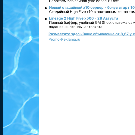
Работаем без вайпов уже более 10 лет
Новый стадийный х10 сервер - бонус старт 10
Стадийный High Five x10 с поэтапным контенто
Lineage 2 High Five x500 - 28 Августа
Полный баффер, удобный GM Shop, система сам
задания, инстансы, автоохота
Разместите здесь Ваше объявление от 8,67 у.е.
Promo-Reklama.ru